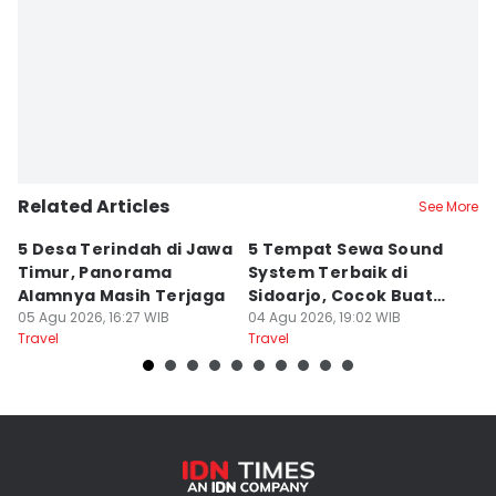
Related Articles
See More
5 Desa Terindah di Jawa
5 Tempat Sewa Sound
7 
Timur, Panorama
System Terbaik di
P
Alamnya Masih Terjaga
Sidoarjo, Cocok Buat
M
05 Agu 2026, 16:27 WIB
Agustusan
04 Agu 2026, 19:02 WIB
A
04
Travel
Travel
Tr