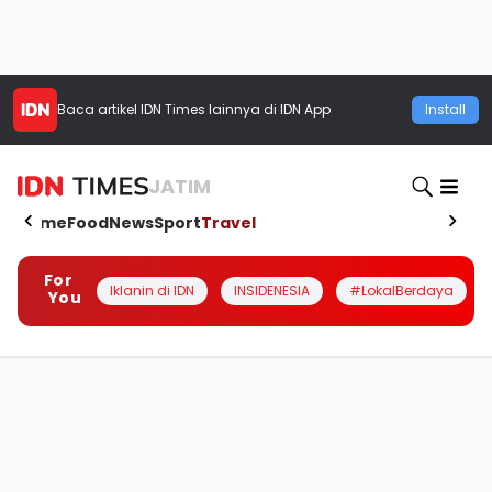
Baca artikel
IDN Times
lainnya di IDN App
Install
JATIM
Home
Food
News
Sport
Travel
For
Iklanin di IDN
INSIDENESIA
#LokalBerdaya
You