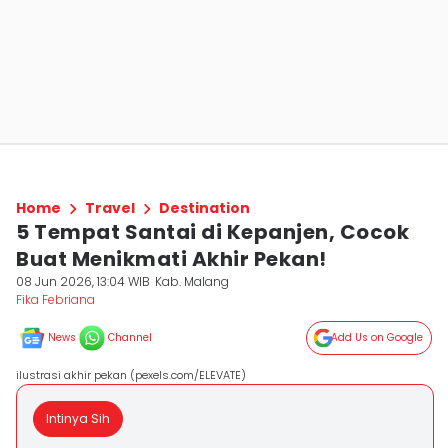
Home
Travel
Destination
5 Tempat Santai di Kepanjen, Cocok
Buat Menikmati Akhir Pekan!
08 Jun 2026, 13:04 WIB
Kab. Malang
Fika Febriana
News
Channel
Add Us on Google
ilustrasi akhir pekan (pexels.com/ELEVATE)
Intinya Sih