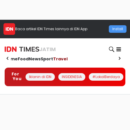
Baca artikel
IDN Times
lainnya di IDN App
Install
JATIM
Home
Food
News
Sport
Travel
For
Iklanin di IDN
INSIDENESIA
#LokalBerdaya
You