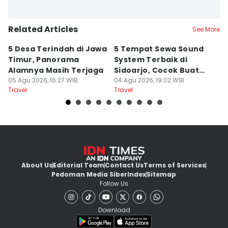
Related Articles
See More
5 Desa Terindah di Jawa
5 Tempat Sewa Sound
7 
Timur, Panorama
System Terbaik di
P
Alamnya Masih Terjaga
Sidoarjo, Cocok Buat
M
05 Agu 2026, 16:27 WIB
Agustusan
04 Agu 2026, 19:02 WIB
A
04
Travel
Travel
Tr
About Us
Editorial Team
Contact Us
Terms of Services
Pedoman Media Siber
Index
Sitemap
Follow Us
Download