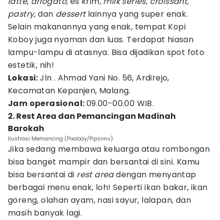
latte, affogato,
es krim,
milk series
,
croissant,
pastry,
dan
dessert
lainnya yang super enak.
Selain makanannya yang enak, tempat Kopi
Koboy juga nyaman dan luas. Terdapat hiasan
lampu-lampu di atasnya. Bisa dijadikan spot foto
estetik, nih!
Lokasi:
Jln . Ahmad Yani No. 56, Ardirejo,
Kecamatan Kepanjen, Malang.
Jam operasional:
09.00-00.00 WIB.
2. Rest Area dan Pemancingan Madinah
Barokah
Ilustrasi Memancing (Pixabay/Pipsimv)
Jika sedang membawa keluarga atau rombongan
bisa banget mampir dan bersantai di sini. Kamu
bisa bersantai di
rest area
dengan menyantap
berbagai menu enak, loh! Seperti ikan bakar, ikan
goreng, olahan ayam, nasi sayur, lalapan, dan
masih banyak lagi.