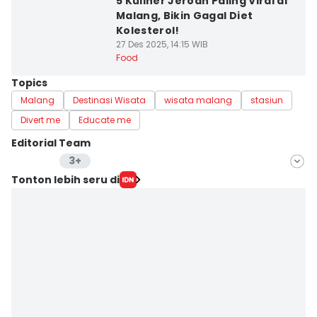
5 Kuliner Jeroan Paling Viral di
Malang, Bikin Gagal Diet
Kolesterol!
27 Des 2025, 14:15 WIB
Food
Topics
Malang
Destinasi Wisata
wisata malang
stasiun
Divert me
Educate me
Editorial Team
3+
Editor
Tonton lebih seru di
Stella Azasya
Editor
Faiz Nashrillah
Editor
Zumrotul Abidin