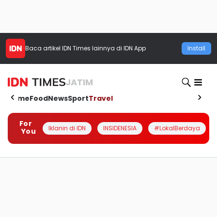
Baca artikel
IDN Times
lainnya di IDN App
Install
JATIM
Home
Food
News
Sport
Travel
For
Iklanin di IDN
INSIDENESIA
#LokalBerdaya
You