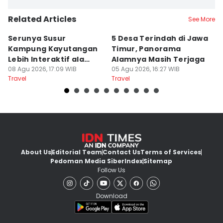
Related Articles
See More
Serunya Susur
5 Desa Terindah di Jawa
5
Kampung Kayutangan
Timur, Panorama
S
Lebih Interaktif ala
Alamnya Masih Terjaga
S
Kelana Race
08 Agu 2026, 17:09 WIB
05 Agu 2026, 16:27 WIB
A
04
Travel
Travel
Tr
About Us
Editorial Team
Contact Us
Terms of Services
Pedoman Media Siber
Index
Sitemap
Follow Us
Download