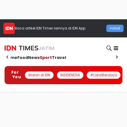
Baca artikel
IDN Times
lainnya di IDN App
Install
JATIM
Home
Food
News
Sport
Travel
For
Iklanin di IDN
INSIDENESIA
#LokalBerdaya
You