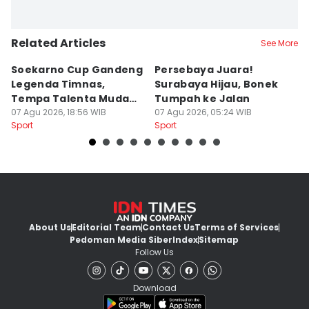
Related Articles
See More
Soekarno Cup Gandeng
Persebaya Juara!
Fi
Legenda Timnas,
Surabaya Hijau, Bonek
T
Tempa Talenta Muda
Tumpah ke Jalan
Si
Sepak Bola Indonesia
07 Agu 2026, 18:56 WIB
07 Agu 2026, 05:24 WIB
T
06
Sport
Sport
Sp
About Us
Editorial Team
Contact Us
Terms of Services
Pedoman Media Siber
Index
Sitemap
Follow Us
Download