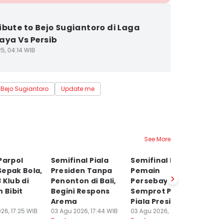
ibute to Bejo Sugiantoro di Laga
aya Vs Persib
5, 04:14 WIB
Bejo Sugiantoro
Update me
See More
Parpol
Semifinal Piala
Semifinal Mepet,
P
Sepak Bola,
Presiden Tanpa
Pemain
S
 Klub di
Penonton di Bali,
Persebaya-Persija
ke
n Bibit
Begini Respons
Semprot Panitia
03
Sp
Arema
Piala Presiden
26, 17:25 WIB
03 Agu 2026, 17:44 WIB
03 Agu 2026, 11:18 WIB