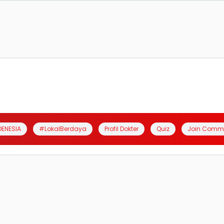
DENESIA
#LokalBerdaya
Profil Dokter
Quiz
Join Comm