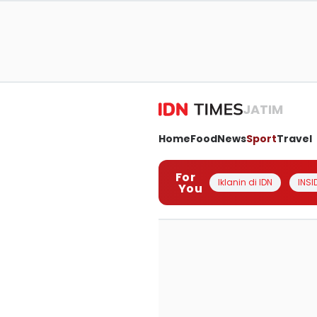
JATIM
Home
Food
News
Sport
Travel
For
Iklanin di IDN
INSI
You