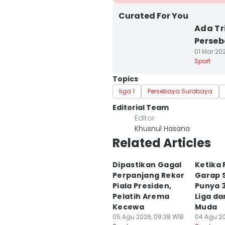
Curated For You
Ada Tr
Perseb
01 Mar 202
Sport
Topics
liga 1
Persebaya Surabaya
Editorial Team
Editor
Khusnul Hasana
Related Articles
Dipastikan Gagal
Ketika 
Perpanjang Rekor
Garap 
Piala Presiden,
Punya 3
Pelatih Arema
Liga da
Kecewa
Muda
05 Agu 2026, 09:38 WIB
04 Agu 20