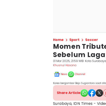
Home
Sport
Soccer
Momen Tribute
Sebelum Laga 
01 Mar 2025, 21:59 WIB
Kota Surabay
Khusnul Hasana
News
Channel
Koreo bergambar Bejo Sugiantoro saat dib
Share Article
Surabaya, IDN Times - Vid