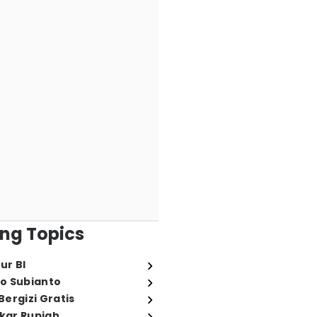
ng Topics
ur BI
o Subianto
ergizi Gratis
ukar Rupiah