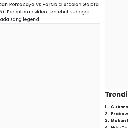
gan Persebaya Vs Persib di Stadion Gelora
5). Pemutaran video tersebut sebagai
da sang legend.
Trendi
1
.
Gubern
2
.
Prabow
3
.
Makan B
4
.
Nilai T