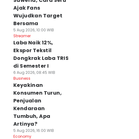
Saweria, Cara Seru
Ajak Fans
Wujudkan Target
Bersama
5 Aug 2026, 10:00 WIB
Streamer
Laba Naik 12%,
Ekspor Tekstil
Dongkrak Laba TRIS
di Semester I
6 Aug 2026, 08:45 WIB
Business
Keyakinan
Konsumen Turun,
Penjualan
ersebaya Legawa
Arema FC Masuk
Semifinal Panas,
Kendaraan
emifinal Dipindah
Semifinal Piala
Suporter Piala
 Bali
Presiden, Tapi
Presiden Masih
Tumbuh, Apa
 Agu 2026, 11:08 WIB
Strikernya jadi
Digantung
Artinya?
ort
Tumbal
02 Agu 2026, 17:56 WIB
5 Aug 2026, 16:00 WIB
Sport
02 Agu 2026, 18:01 WIB
Economy