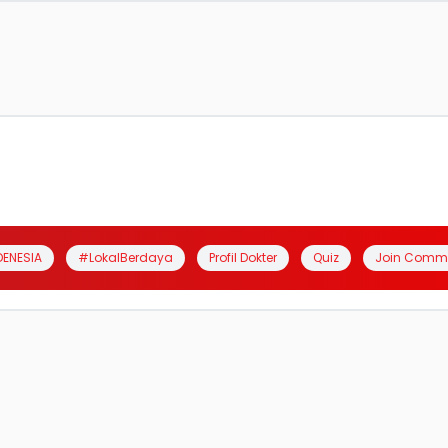
DENESIA
#LokalBerdaya
Profil Dokter
Quiz
Join Comm