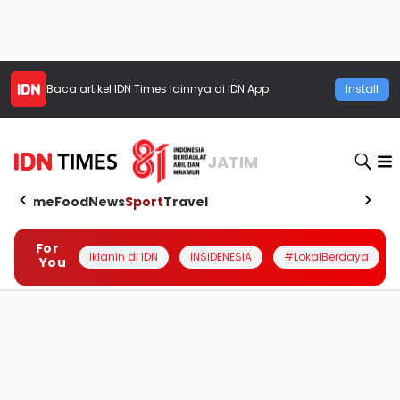
Baca artikel
IDN Times
lainnya di IDN App
Install
JATIM
Home
Food
News
Sport
Travel
For
Iklanin di IDN
INSIDENESIA
#LokalBerdaya
You