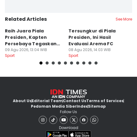
Related Articles
See More
Raih Juara Piala
Tersungkur di Piala
P
Presiden, Kapten
Presiden, Ini Hasil
A
Persebaya Tegaskan
Evaluasi Arema FC
B
Punya Misi Besar
09 Agu 2026, 13:04 WIB
08 Agu 2026, 14:03 WIB
08
Sport
Sport
Sp
About Us
Editorial Team
Contact Us
Terms of Services
Pedoman Media Siber
Index
Sitemap
Follow Us
Download