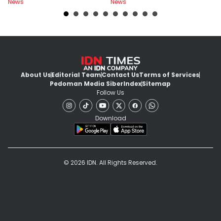
News
News
Ne
About Us
Editorial Team
Contact Us
Terms of Services
Pedoman Media Siber
Index
Sitemap
Follow Us
Download
© 2026 IDN. All Rights Reserved.