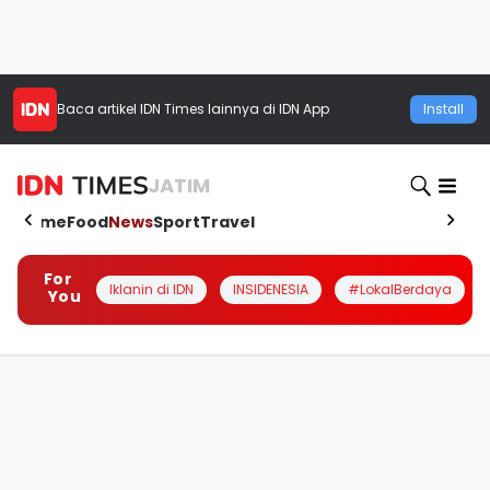
Baca artikel
IDN Times
lainnya di IDN App
Install
JATIM
Home
Food
News
Sport
Travel
For
Iklanin di IDN
INSIDENESIA
#LokalBerdaya
You