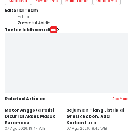
Surabaya
Premanisme
Mafia Tanah
Update me
Editorial Team
Editor
Zumrotul Abidin
Tonton lebih seru di
Related Articles
See More
Motor Anggota Polisi
Sejumlah Tiang Listrik di
A
Dicuri di Akses Masuk
Gresik Roboh, Ada
P
Suramadu
Korban Luka
S
07 Agu 2026, 18:44 WIB
07 Agu 2026, 18:42 WIB
K
07