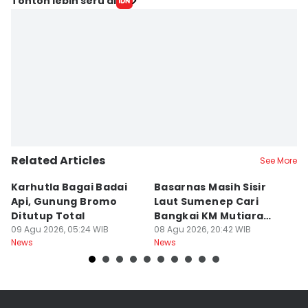
Tonton lebih seru di
IDN Times Hyperlocal
Editor
Faiz Nashrillah
Related Articles
See More
Karhutla Bagai Badai
Basarnas Masih Sisir
W
Api, Gunung Bromo
Laut Sumenep Cari
K
Ditutup Total
Bangkai KM Mutiara
sa
09 Agu 2026, 05:24 WIB
Sentosa II
08 Agu 2026, 20:42 WIB
G
08
News
News
Ne