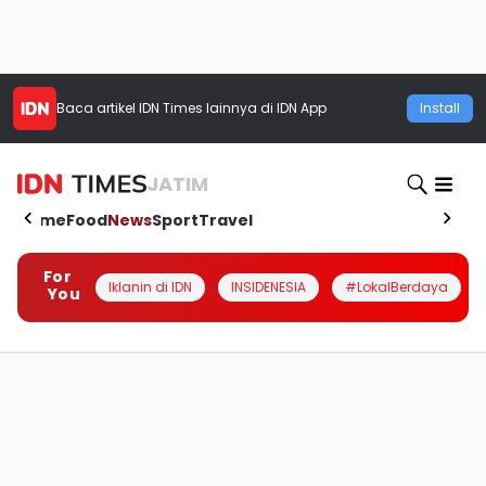
Baca artikel
IDN Times
lainnya di IDN App
Install
JATIM
Home
Food
News
Sport
Travel
For
Iklanin di IDN
INSIDENESIA
#LokalBerdaya
You