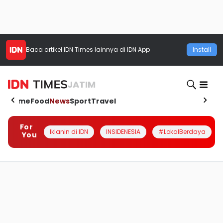
Baca artikel
IDN Times
lainnya di IDN App
Install
JATIM
Home
Food
News
Sport
Travel
For
Iklanin di IDN
INSIDENESIA
#LokalBerdaya
You