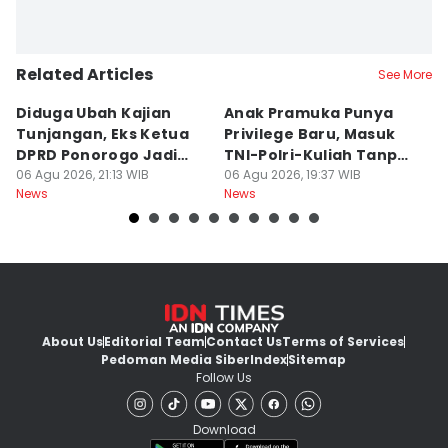
Related Articles
See More
Diduga Ubah Kajian
Anak Pramuka Punya
B
Tunjangan, Eks Ketua
Privilege Baru, Masuk
S
DPRD Ponorogo Jadi
TNI-Polri-Kuliah Tanpa
K
Tersangka
06 Agu 2026, 21:13 WIB
Tes
06 Agu 2026, 19:37 WIB
06
News
News
Ne
About Us
Editorial Team
Contact Us
Terms of Services
Pedoman Media Siber
Index
Sitemap
Follow Us
Download