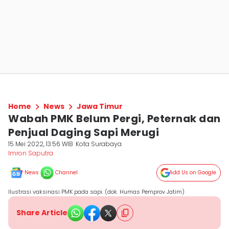
Home
News
Jawa Timur
Wabah PMK Belum Pergi, Peternak dan
Penjual Daging Sapi Merugi
15 Mei 2022, 13:56 WIB
Kota Surabaya
Imron Saputra
News
Channel
Add Us on Google
Ilustrasi vaksinasi PMK pada sapi. (dok. Humas Pemprov Jatim)
Share Article