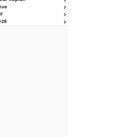
tus
FF
026