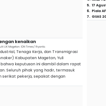
5
.
17 Agus
6
.
Piala A
7
.
GIIAS 2
dengan kenaikan
lit LIK Magetan. IDN Times/ Riyanto.
ustrial, Tenaga Kerja, dan Transmigrasi
snaker) Kabupaten Magetan, Yuli
ahwa keputusan ini diambil dalam rapat
. Seluruh pihak yang hadir, termasuk
 serikat pekerja, sepakat dengan