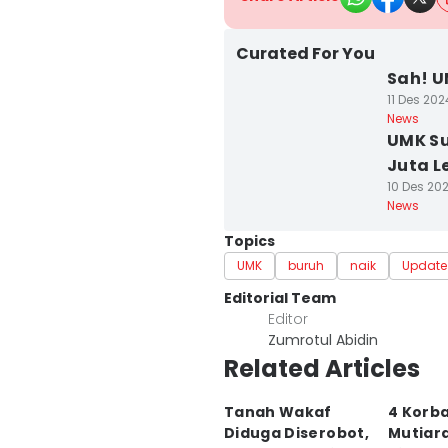
Curated For You
Sah! U
11 Des 202
News
UMK Su
Juta L
10 Des 202
News
Topics
UMK
buruh
naik
Update
Editorial Team
Editor
Zumrotul Abidin
Related Articles
Tanah Wakaf
4 Korb
Diduga Diserobot,
Mutiar