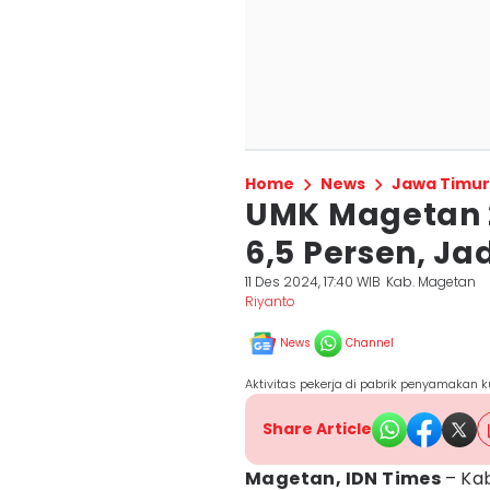
Home
News
Jawa Timur
UMK Magetan 2
6,5 Persen, Ja
11 Des 2024, 17:40 WIB
Kab. Magetan
Riyanto
News
Channel
Aktivitas pekerja di pabrik penyamakan ku
Share Article
Magetan, IDN Times
– Ka