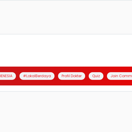
DENESIA
#LokalBerdaya
Profil Dokter
Quiz
Join Comm