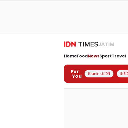
JATIM
Home
Food
News
Sport
Travel
For
Iklanin di IDN
INSI
You