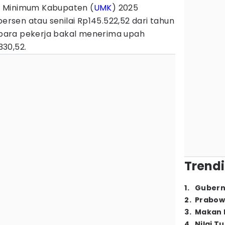
 Minimum Kabupaten (
UMK
) 2025
ersen atau senilai Rp145.522,52 dari tahun
, para pekerja bakal menerima upah
30,52.
Trendi
1
.
Gubern
2
.
Prabow
3
.
Makan B
4
.
Nilai T