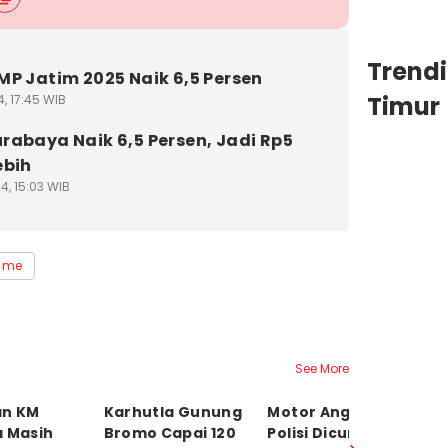
Trend
MP Jatim 2025 Naik 6,5 Persen
Timur
4, 17:45 WIB
rabaya Naik 6,5 Persen, Jadi Rp5
ebih
4, 15:03 WIB
 me
See More
an KM
Karhutla Gunung
Motor Anggota
S
a Masih
Bromo Capai 120
Polisi Dicuri di
Li