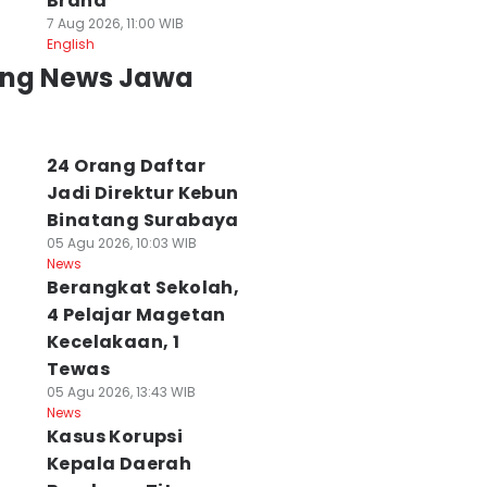
Brand
7 Aug 2026, 11:00 WIB
English
ing News Jawa
24 Orang Daftar
Jadi Direktur Kebun
Binatang Surabaya
05 Agu 2026, 10:03 WIB
News
Berangkat Sekolah,
4 Pelajar Magetan
Kecelakaan, 1
Tewas
05 Agu 2026, 13:43 WIB
News
Kasus Korupsi
ejumlah Tiang
Alasan Pakuwon
Pemkot Buka
Kepala Daerah
strik di Gresik
Pendekkan Pagar
Pendaftaran