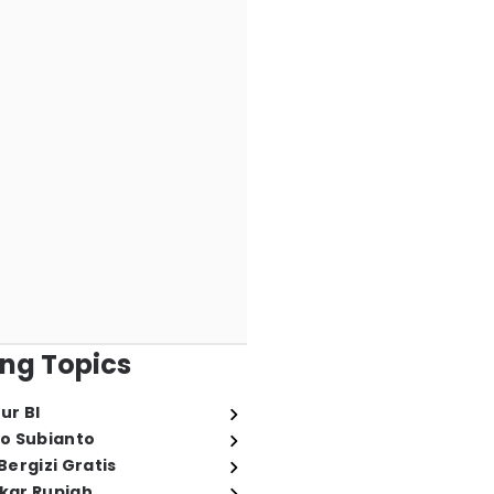
ng Topics
ur BI
o Subianto
ergizi Gratis
ukar Rupiah