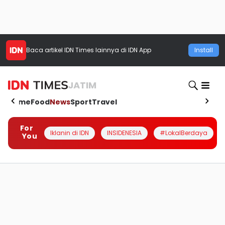
Baca artikel
IDN Times
lainnya di IDN App
Install
JATIM
Home
Food
News
Sport
Travel
For
Iklanin di IDN
INSIDENESIA
#LokalBerdaya
You