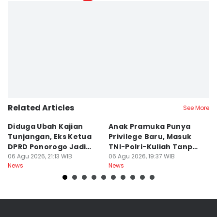
Related Articles
See More
Diduga Ubah Kajian
Anak Pramuka Punya
B
Tunjangan, Eks Ketua
Privilege Baru, Masuk
S
DPRD Ponorogo Jadi
TNI-Polri-Kuliah Tanpa
K
Tersangka
06 Agu 2026, 21:13 WIB
Tes
06 Agu 2026, 19:37 WIB
06
News
News
Ne