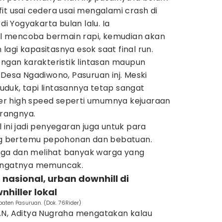
it usai cedera usai mengalami crash di
di Yogyakarta bulan lalu. Ia
 mencoba bermain rapi, kemudian akan
agi kapasitasnya esok saat final run.
engan karakteristik lintasan maupun
 Desa Ngadiwono, Pasuruan inj. Meski
duk, tapi lintasannya tetap sangat
r high speed seperti umumnya kejuaraan
erangnya.
 ini jadi penyegaran juga untuk para
ing bertemu pepohonan dan bebatuan.
ga dan melihat banyak warga yang
ngatnya memuncak.
 nasional, urban downhill di
hiller lokal
aten Pasuruan. (Dok. 76Rider)
AN, Aditya Nugraha mengatakan kalau