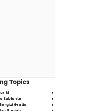
ng Topics
ur BI
o Subianto
ergizi Gratis
ukar Rupiah