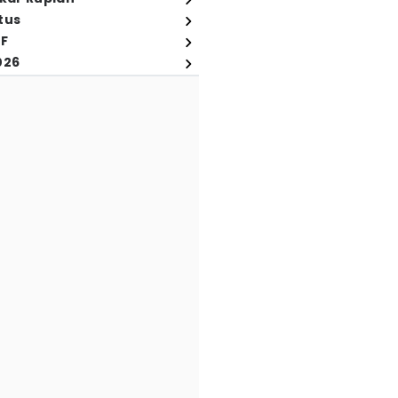
tus
FF
026