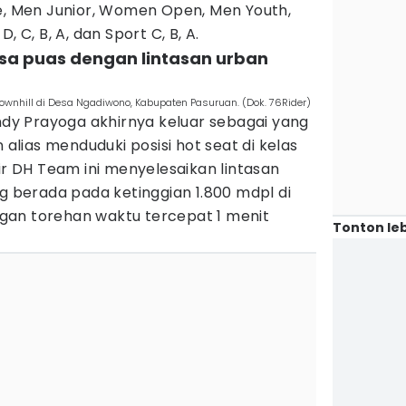
te, Men Junior, Women Open, Men Youth,
, C, B, A, dan Sport C, B, A.
asa puas dengan lintasan urban
ownhill di Desa Ngadiwono, Kabupaten Pasuruan. (Dok. 76Rider)
Andy Prayoga akhirnya keluar sebagai yang
n alias menduduki posisi hot seat di kelas
air DH Team ini menyelesaikan lintasan
ng berada pada ketinggian 1.800 mdpl di
gan torehan waktu tercepat 1 menit
Tonton leb