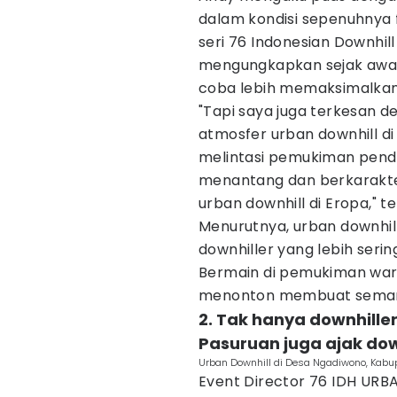
dalam kondisi sepenuhnya f
seri 76 Indonesian Downhill 
mengungkapkan sejak awal
coba lebih memaksimalkan l
"Tapi saya juga terkesan d
atmosfer urban downhill di
melintasi pemukiman pendu
menantang dan berkarakte
urban downhill di Eropa," t
Menurutnya, urban downhill
downhiller yang lebih ser
Bermain di pemukiman war
menonton membuat sema
2. Tak hanya downhiller
Pasuruan juga ajak down
Urban Downhill di Desa Ngadiwono, Kabup
Event Director 76 IDH URB