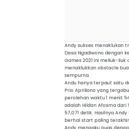
Andy sukses menaklukan t
Desa Ngadiwono dengan ke
Games 2021 ini meliuk-liuk
menaklukkan obstacle buat
sempurna.
Andu hanya terpaut satu de
Prio Apriliano yang terga
perolehan waktu 1 menit 54
adalah Hildan Afosma dari
57,071 detik. Hasilnya An
berhal start paling terakhi
Andy mengaku puas dengan 