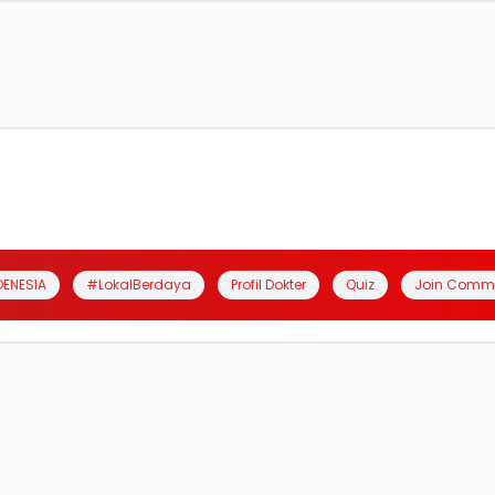
DENESIA
#LokalBerdaya
Profil Dokter
Quiz
Join Comm