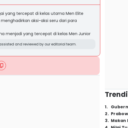
ai yang tercepat di kelas utama Men Elite
 menghadirkan aksi-aksi seru dari para
menjadi yang tercepat di kelas Men Junior
ssisted and reviewed by our editorial team.
Trendi
1
.
Gubern
2
.
Prabow
3
.
Makan B
4
.
Nilai T