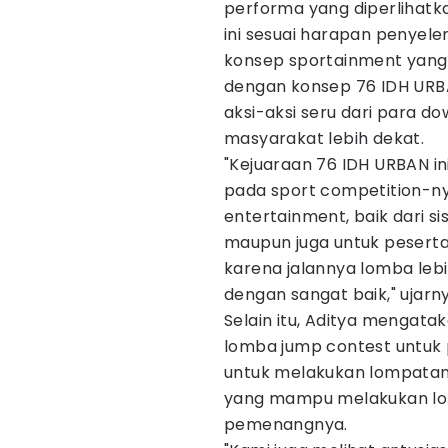
performa yang diperlihatkan
ini sesuai harapan penyel
konsep sportainment yang 
dengan konsep 76 IDH UR
aksi-aksi seru dari para do
masyarakat lebih dekat.
"Kejuaraan 76 IDH URBAN 
pada sport competition-ny
entertainment, baik dari s
maupun juga untuk peserta s
karena jalannya lomba leb
dengan sangat baik," ujarn
Selain itu, Aditya mengat
lomba jump contest untuk 
untuk melakukan lompatan 
yang mampu melakukan lom
pemenangnya.