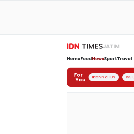
JATIM
Home
Food
News
Sport
Travel
For
Iklanin di IDN
INSI
You