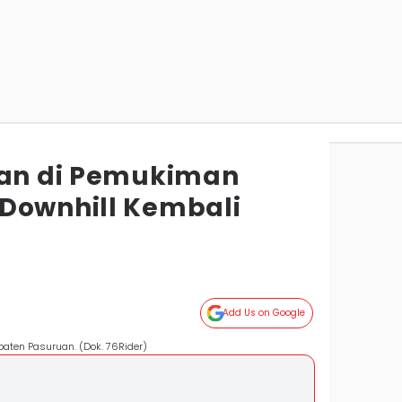
san di Pemukiman
Downhill Kembali
Add Us on Google
aten Pasuruan. (Dok. 76Rider)