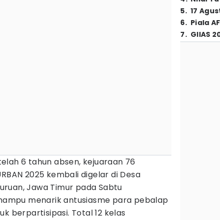
5
.
17 Agus
6
.
Piala A
7
.
GIIAS 2
telah 6 tahun absen, kejuaraan 76
URBAN 2025 kembali digelar di Desa
uruan, Jawa Timur pada Sabtu
i mampu menarik antusiasme para pebalap
k berpartisipasi. Total 12 kelas