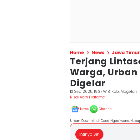
Home
News
Jawa Timur
Terjang Linta
Warga, Urban 
Digelar
13 Sep 2025, 19:37 WIB
Kab. Magetan
Rizal Adhi Pratama
News
Channel
Urban Downhill di Desa Ngadiwono, Kabup
Intinya Sih