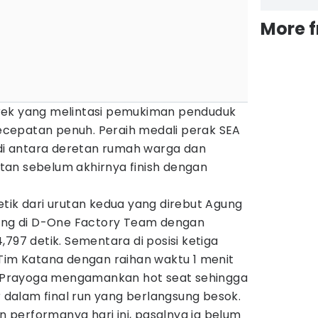
More 
rek yang melintasi pemukiman penduduk
cepatan penuh. Peraih medali perak SEA
 di antara deretan rumah warga dan
an sebelum akhirnya finish dengan
tik dari urutan kedua yang direbut Agung
bung di D-One Factory Team dengan
,797 detik. Sementara di posisi ketiga
 Tim Katana dengan raihan waktu 1 menit
dy Prayoga mengamankan hot seat sehingga
r dalam final run yang berlangsung besok.
performanya hari inj, pasalnya ia belum