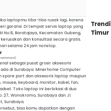
ika laptopmu tiba-tiba rusak lagi, karena
Trend
ri garansi. Di tempat servis laptop yang
Timur
VIII No.8, Baratajaya, Kecamatan Gubeng,
 kerusakan dan konsultasi secara gratis.
hari selama 24 jam nonstop.
r
nerhome.id)
al sebagai pusat grosir aksesoris
 ada di Surabaya. Minerhome Computer
 spare part dan aksesoris laptop maupun
, mouse, keyboard, monitor, kabel, fan,
set. Toko laptop ini berlokasi di dua
No. 27, Wonokromo, Surabaya dan Jl.
ut, Surabaya.
tersebut, bisa kamu dapatkan dengan