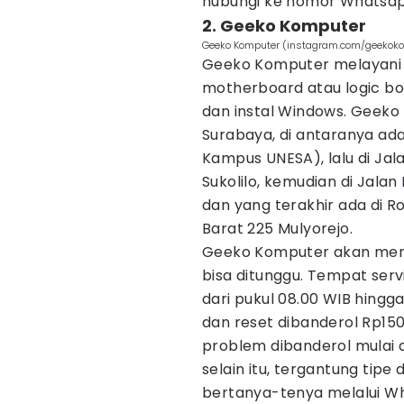
hubungi ke nomor Whatsap
2. Geeko Komputer
Geeko Komputer (instagram.com/geekok
Geeko Komputer melayani se
motherboard atau logic boa
dan instal Windows. Geeko
Surabaya, di antaranya ada 
Kampus UNESA), lalu di Jal
Sukolilo, kemudian di Jala
dan yang terakhir ada di R
Barat 225 Mulyorejo.
Geeko Komputer akan mena
bisa ditunggu. Tempat servi
dari pukul 08.00 WIB hingga
dan reset dibanderol Rp15
problem dibanderol mulai d
selain itu, tergantung tipe
bertanya-tenya melalui Wh