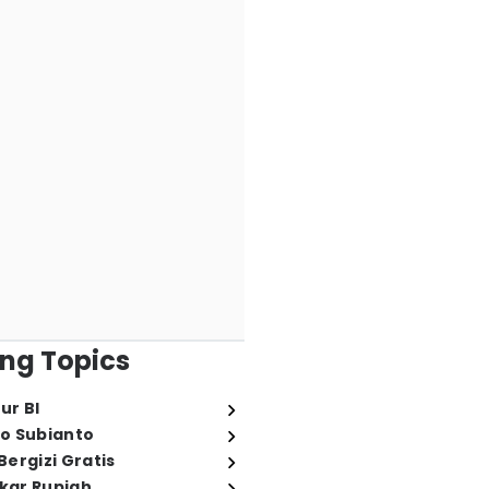
ng Topics
ur BI
o Subianto
ergizi Gratis
ukar Rupiah