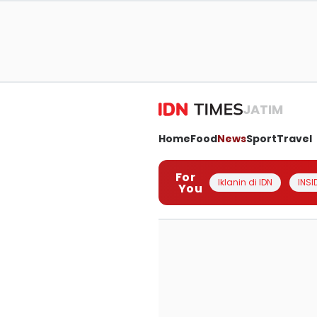
JATIM
Home
Food
News
Sport
Travel
For
Iklanin di IDN
INSI
You