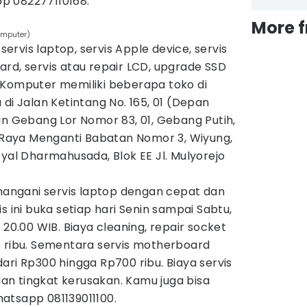
p 082277110168.
More 
omputer)
rvis laptop, servis Apple device, servis
rd, servis atau repair LCD, upgrade SSD
 Komputer memiliki beberapa toko di
di Jalan Ketintang No. 165, 01 (Depan
an Gebang Lor Nomor 83, 01, Gebang Putih,
n Raya Menganti Babatan Nomor 3, Wiyung,
oyal Dharmahusada, Blok EE Jl. Mulyorejo
ngani servis laptop dengan cepat dan
s ini buka setiap hari Senin sampai Sabtu,
 20.00 WIB. Biaya cleaning, repair socket
0 ribu. Sementara servis motherboard
ari Rp300 hingga Rp700 ribu. Biaya servis
 dan tingkat kerusakan. Kamu juga bisa
atsapp 081139011100.