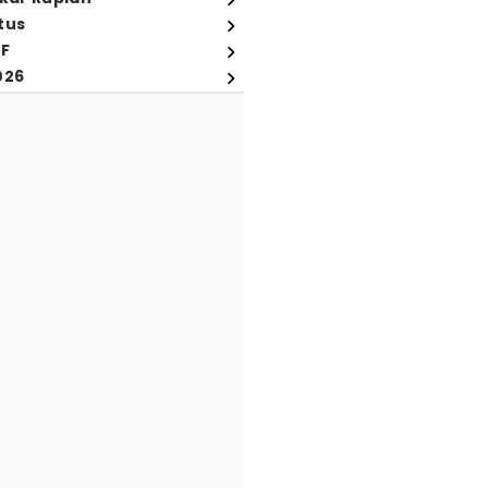
tus
FF
026