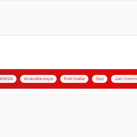
DENESIA
#LokalBerdaya
Profil Dokter
Quiz
Join Comm