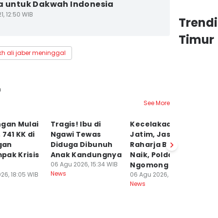
a untuk Dakwah Indonesia
1, 12:50 WIB
Trend
Timur
kh ali jaber meninggal
h
See More
ngan Mulai
Tragis! Ibu di
Kecelakaan di
M
 741 KK di
Ngawi Tewas
Jatim, Jasa
J
gan
Diduga Dibunuh
Raharja Bilang
M
pak Krisis
Anak Kandungnya
Naik, Polda
P
06 Agu 2026, 15:34 WIB
Ngomong Turun
T
News
26, 18:05 WIB
06 Agu 2026, 14:28 WIB
06
News
Ne