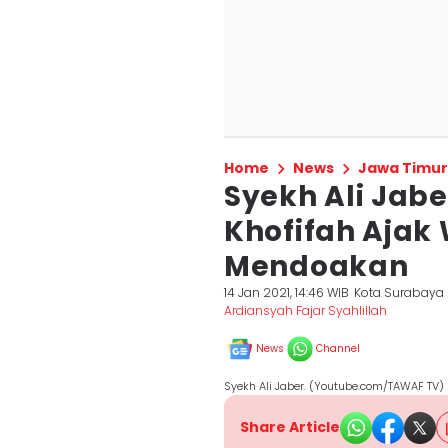
Home
News
Jawa Timur
Syekh Ali Jab
Khofifah Ajak
Mendoakan
14 Jan 2021, 14:46 WIB
Kota Surabaya
Ardiansyah Fajar Syahlillah
News
Channel
Syekh Ali Jaber. (Youtube.com/TAWAF TV)
Share Article