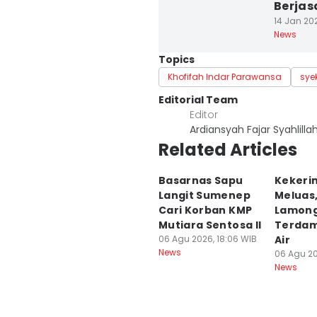
Berjas
14 Jan 202
News
Topics
Khofifah Indar Parawansa
sye
Editorial Team
Editor
Ardiansyah Fajar Syahlilla
Related Articles
Basarnas Sapu
Kekeri
Langit Sumenep
Meluas,
Cari Korban KMP
Lamon
Mutiara Sentosa II
Terdam
06 Agu 2026, 18:06 WIB
Air
News
06 Agu 20
News