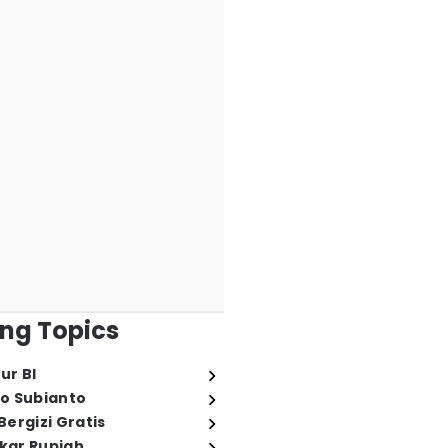
ng Topics
ur BI
o Subianto
ergizi Gratis
ukar Rupiah