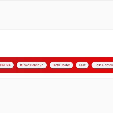
DENESIA
#LokalBerdaya
Profil Dokter
Quiz
Join Comm