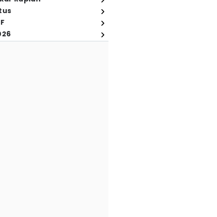
tus
FF
026