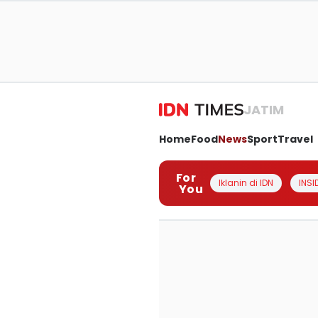
JATIM
Home
Food
News
Sport
Travel
For
Iklanin di IDN
INSI
You