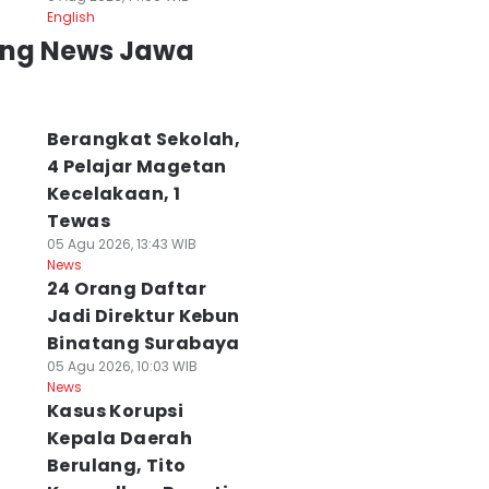
English
ing News Jawa
Berangkat Sekolah,
4 Pelajar Magetan
Kecelakaan, 1
Tewas
05 Agu 2026, 13:43 WIB
News
usda Demokrat
Emil Unggul
Hari Keempat
24 Orang Daftar
atim
Secara
Karhutla Bromo,
Jadi Direktur Kebun
enggantung,
Elektabilitas,
Helikopter BNPB
Binatang Surabaya
engurus Belum
Nama Lain Masih
Turun Tangan
05 Agu 2026, 10:03 WIB
entu Aman
Bisa Menyusul
06 Agu 2026, 11:42 WIB
News
News
 Agu 2026, 13:25 WIB
06 Agu 2026, 13:24 WIB
Kasus Korupsi
ws
News
Kepala Daerah
Berulang, Tito