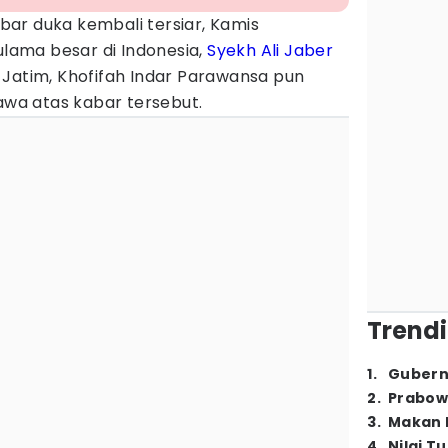
bar duka kembali tersiar, Kamis
ulama besar di Indonesia,
Syekh Ali Jaber
 Jatim, Khofifah Indar Parawansa pun
a atas kabar tersebut.
Trendi
1
.
Gubern
2
.
Prabow
3
.
Makan B
4
.
Nilai T