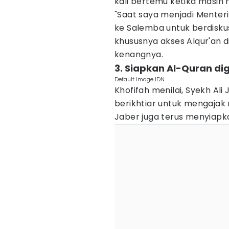
kali bertemu ketika masih
"Saat saya menjadi Menter
ke Salemba untuk berdiskus
khususnya akses Alqur'an di
kenangnya.
3. Siapkan Al-Quran di
Default Image IDN
Khofifah menilai, Syekh Ali
berikhtiar untuk mengajak 
Jaber juga terus menyiapka