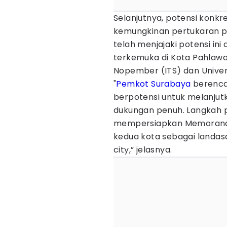
Selanjutnya, potensi konkr
kemungkinan pertukaran pe
telah menjajaki potensi in
terkemuka di Kota Pahlawan
Nopember (ITS) dan Univers
"
Pemkot Surabaya
berenca
berpotensi untuk melanjutk
dukungan penuh. Langkah p
mempersiapkan Memorandu
kedua kota sebagai landasa
city,” jelasnya.