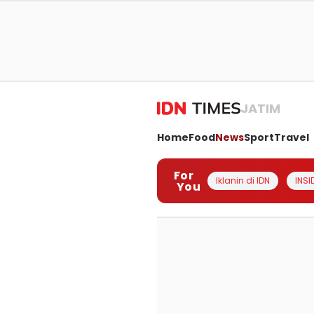
JATIM
Home
Food
News
Sport
Travel
For
Iklanin di IDN
INSI
You