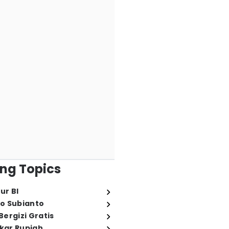
ng Topics
ur BI
o Subianto
ergizi Gratis
ukar Rupiah