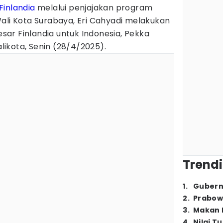
Finlandia
melalui penjajakan program
h Wali Kota Surabaya, Eri Cahyadi melakukan
ar Finlandia untuk Indonesia, Pekka
alikota, Senin (28/4/2025).
Trendi
1
.
Gubern
2
.
Prabow
3
.
Makan B
4
.
Nilai T