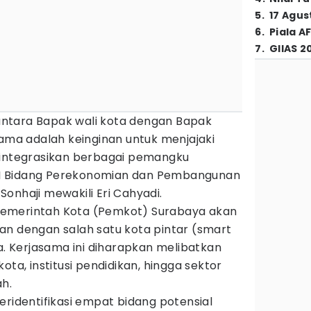
5
.
17 Agus
6
.
Piala A
7
.
GIIAS 2
ntara Bapak wali kota dengan Bapak
tama adalah keinginan untuk menjajaki
gintegrasikan berbagai pemangku
n II Bidang Perekonomian dan Pembangunan
onhaji mewakili Eri Cahyadi.
emerintah Kota (Pemkot) Surabaya akan
an dengan salah satu kota pintar (smart
ia. Kerjasama ini diharapkan melibatkan
ota, institusi pendidikan, hingga sektor
h.
eridentifikasi empat bidang potensial