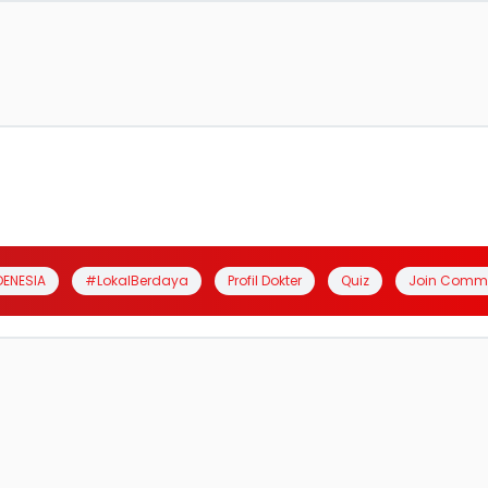
DENESIA
#LokalBerdaya
Profil Dokter
Quiz
Join Comm