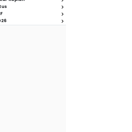
tus
FF
026