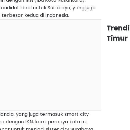
lin dengan IKN (Ibu Kota Nusantara),
andidat ideal untuk Surabaya, yang juga
terbesar kedua di Indonesia.
Trend
Timur
landia, yang juga termasuk smart city
a dengan IKN, kami percaya kota ini
epat untuk menjadi sister city Surabaya