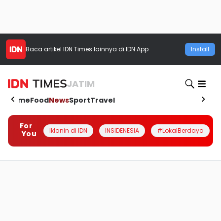
Baca artikel
IDN Times
lainnya di IDN App
Install
JATIM
Home
Food
News
Sport
Travel
For
Iklanin di IDN
INSIDENESIA
#LokalBerdaya
You