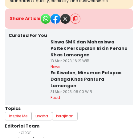
standards of quality, credibility, and trustworthiness.
Share Article
Curated For You
Siswa SMK dan Mahasiswa
Poltek Perkapalan Bikin Perahu
Khas Lamongan
13 Mar 2023, 16:21 WIB
News
Es Siwalan, Minuman Pelepas
Dahaga Khas Pantura
Lamongan
31 Mar 2023, 08:00 WIB
Food
Topics
Inspire Me
usaha
kerajinan
Editorial Team
Editor