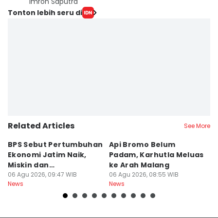
Imron Saputra
Tonton lebih seru di
Related Articles
See More
BPS Sebut Pertumbuhan
Api Bromo Belum
J
Ekonomi Jatim Naik,
Padam, Karhutla Meluas
G
Miskin dan
ke Arah Malang
B
Pengangguran Turun
06 Agu 2026, 09:47 WIB
06 Agu 2026, 08:55 WIB
05
News
News
Ne