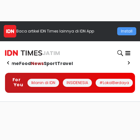
Baca artikel
IDN Times
lainnya di IDN App
Install
JATIM
Home
Food
News
Sport
Travel
For
Iklanin di IDN
INSIDENESIA
#LokalBerdaya
You