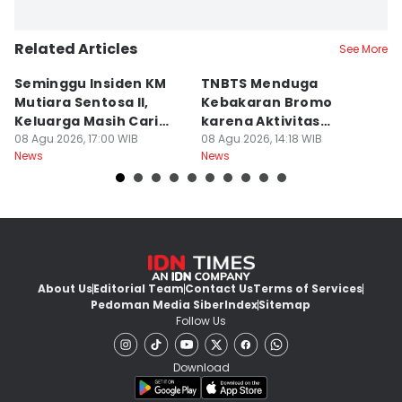
Related Articles
See More
Seminggu Insiden KM
TNBTS Menduga
D
Mutiara Sentosa II,
Kebakaran Bromo
P
Keluarga Masih Cari
karena Aktivitas
s
Korban
08 Agu 2026, 17:00 WIB
Manusia
08 Agu 2026, 14:18 WIB
08
News
News
Ne
About Us
Editorial Team
Contact Us
Terms of Services
Pedoman Media Siber
Index
Sitemap
Follow Us
Download