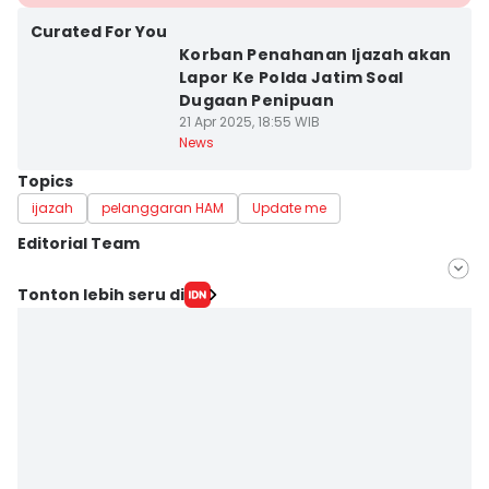
Curated For You
Korban Penahanan Ijazah akan
Lapor Ke Polda Jatim Soal
Dugaan Penipuan
21 Apr 2025, 18:55 WIB
News
Topics
ijazah
pelanggaran HAM
Update me
Editorial Team
Editor
Tonton lebih seru di
Ardiansyah Fajar Syahlillah
Editor
Faiz Nashrillah