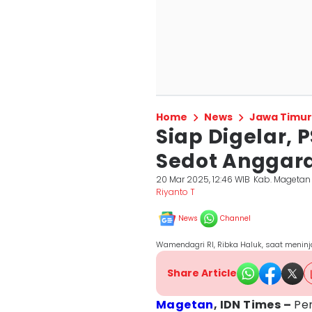
Home
News
Jawa Timur
Siap Digelar,
Sedot Anggara
20 Mar 2025, 12:46 WIB
Kab. Magetan
Riyanto T
News
Channel
Wamendagri RI, Ribka Haluk, saat meninj
Share Article
Magetan
, IDN Times –
Pe