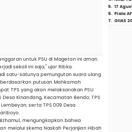
5
.
17 Agus
6
.
Piala A
7
.
GIIAS 2
anggaran untuk PSU di Magetan ini aman.
adi sekali ini saja," ujar Ribka.
adi satu-satunya pemungutan suara ulang
ar berdasarkan putusan Mahkamah
empat TPS yang akan melaksanakan PSU
4 Desa Kinandang, Kecamatan Bendo; TPS
 Lembeyan; serta TPS 009 Desa
ariboyo.
 Nizhamul, mengungkapkan bahwa
an melalui skema Naskah Perjanjian Hibah