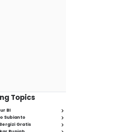
ng Topics
ur BI
o Subianto
ergizi Gratis
ukar Rupiah