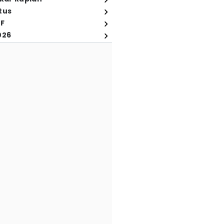
tus
FF
026