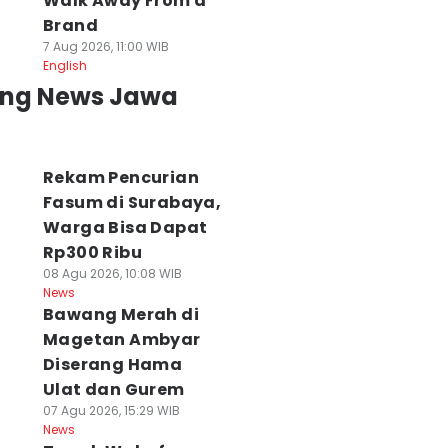
Walk Away From a
PRD Surabaya
Semifinal Liga
Dua ABK
Brand
kan Panggil
Debat Mahasiswa
Meninggal Dunia
7 Aug 2026, 11:00 WIB
ngelola Mal soal
2026: Unej vs
Diduga
English
emasangan
Unhas, Unpad vs
Menghidupkan
ing News Jawa
agar
STAN
Gas Beracun di
 Agu 2026, 13:53 WIB
08 Agu 2026, 11:12 WIB
Kapal
ws
News
08 Agu 2026, 10:23 WIB
News
Rekam Pencurian
Fasum di Surabaya,
Warga Bisa Dapat
Rp300 Ribu
08 Agu 2026, 10:08 WIB
News
Bawang Merah di
Magetan Ambyar
Diserang Hama
Ulat dan Gurem
07 Agu 2026, 15:29 WIB
News