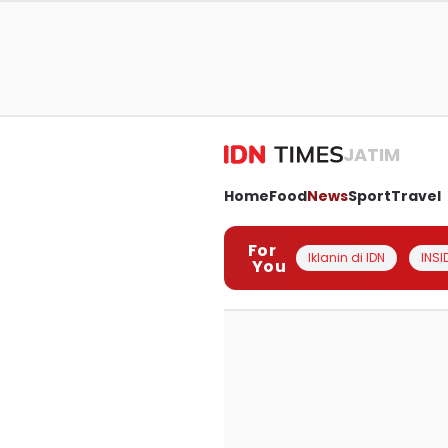
JATIM
Home
Food
News
Sport
Travel
For
Iklanin di IDN
INSI
You