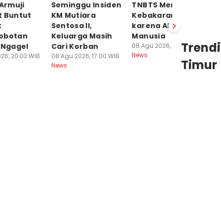
 Armuji
Seminggu Insiden
TNBTS Menduga
D
t Buntut
KM Mutiara
Kebakaran Bromo
a
k
Sentosa II,
karena Aktivitas
Pe
obotan
Keluarga Masih
Manusia
P
Trend
 Ngagel
Cari Korban
08 Agu 2026, 14:18 WIB
P
News
26, 20:03 WIB
08 Agu 2026, 17:00 WIB
08
Timur
News
Ne