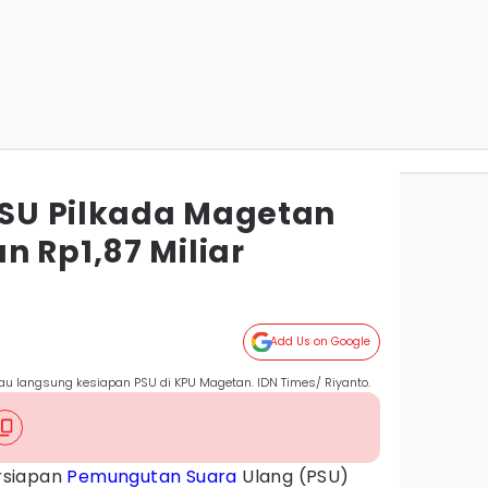
 PSU Pilkada Magetan
n Rp1,87 Miliar
Add Us on Google
au langsung kesiapan PSU di KPU Magetan. IDN Times/ Riyanto.
rsiapan
Pemungutan Suara
Ulang (PSU)