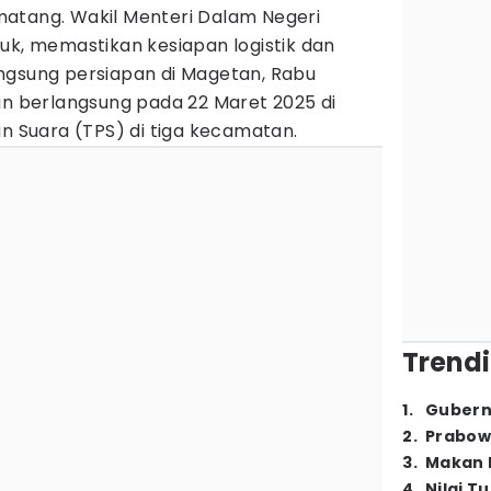
tang. Wakil Menteri Dalam Negeri
uk, memastikan kesiapan logistik dan
ngsung persiapan di Magetan, Rabu
an berlangsung pada 22 Maret 2025 di
Suara (TPS) di tiga kecamatan.
Trendi
1
.
Gubern
2
.
Prabow
3
.
Makan B
4
.
Nilai T