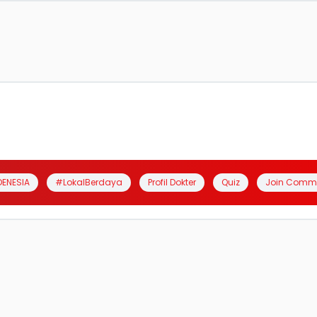
DENESIA
#LokalBerdaya
Profil Dokter
Quiz
Join Comm