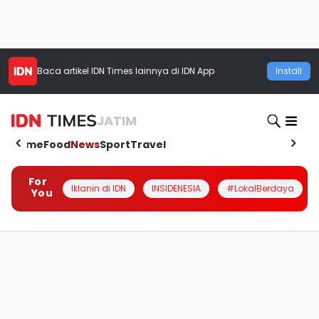
Baca artikel
IDN Times
lainnya di IDN App
Install
JATIM
Home
Food
News
Sport
Travel
For
Iklanin di IDN
INSIDENESIA
#LokalBerdaya
You