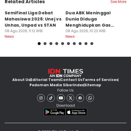
Related Articles
See More
Semifinal Liga Debat
Dua ABK Meninggal
R
Mahasiswa 2026: Unej vs
Dunia Diduga
F
Unhas, Unpad vs STAN
Menghidupkan Gas
W
08 Agu 2026, 11:12 WIB
Beracun di Kapal
08 Agu 2026, 10:23 WIB
R
08
News
News
Ne
About Us
Editorial Team
Contact Us
Terms of Services
Pedoman Media Siber
Index
Sitemap
Follow Us
Download