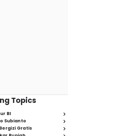
ng Topics
ur BI
o Subianto
ergizi Gratis
ukar Rupiah