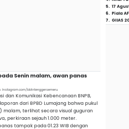
5
.
17 Agus
6
.
Piala A
7
.
GIIAS 2
u pada Senin malam, awan panas
. Instagram.com/bbtntenggersemeru
asi dan Komunikasi Kebencanaan BNPB,
laporan dari BPBD Lumajang bahwa pukul
0) malam, terlihat secara visual guguran
lava, perkiraan sejauh 1.000 meter.
anas tampak pada 01.23 WIB dengan