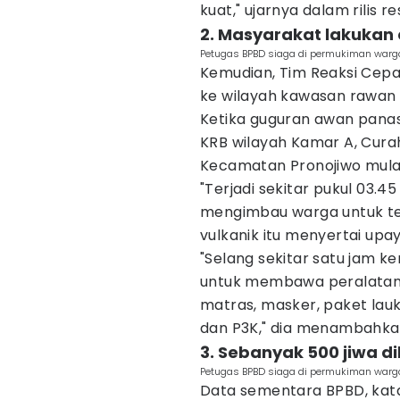
kuat," ujarnya dalam rilis 
2. Masyarakat lakukan
Petugas BPBD siaga di permukiman warga 
Kemudian, Tim Reaksi Cep
ke wilayah kawasan rawan 
Ketika guguran awan panas
KRB wilayah Kamar A, Cura
Kecamatan Pronojiwo mulai
"Terjadi sekitar pukul 03.
mengimbau warga untuk tet
vulkanik itu menyertai upa
"Selang sekitar satu jam 
untuk membawa peralatan d
matras, masker, paket lauk 
dan P3K," dia menambahka
3. Sebanyak 500 jiwa 
Petugas BPBD siaga di permukiman warga 
Data sementara BPBD, kata