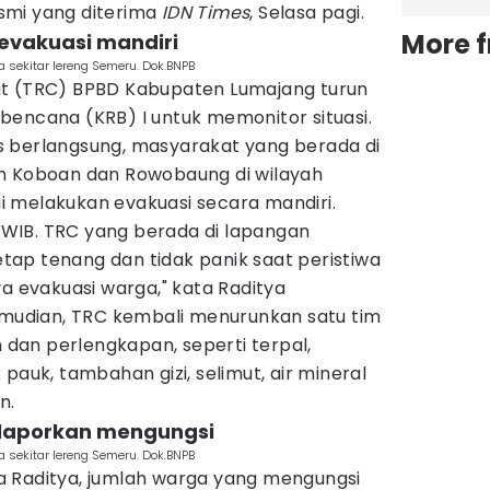
resmi yang diterima
IDN Times
, Selasa pagi.
More 
 evakuasi mandiri
sekitar lereng Semeru. Dok.BNPB
at (TRC) BPBD Kabupaten Lumajang turun
bencana (KRB) I untuk memonitor situasi.
 berlangsung, masyarakat yang berada di
h Koboan dan Rowobaung di wilayah
 melakukan evakuasi secara mandiri.
45 WIB. TRC yang berada di lapangan
ap tenang dan tidak panik saat peristiwa
ya evakuasi warga," kata Raditya
kemudian, TRC kembali menurunkan satu tim
an perlengkapan, seperti terpal,
pauk, tambahan gizi, selimut, air mineral
n.
dilaporkan mengungsi
sekitar lereng Semeru. Dok.BNPB
 Raditya, jumlah warga yang mengungsi