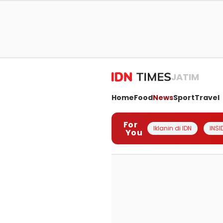
JATIM
Home
Food
News
Sport
Travel
For
Iklanin di IDN
INSI
You