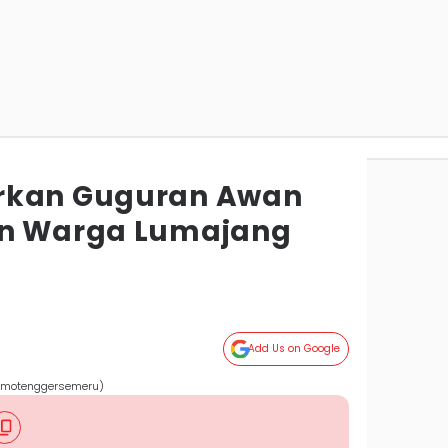
rkan Guguran Awan
an Warga Lumajang
Add Us on Google
omotenggersemeru)