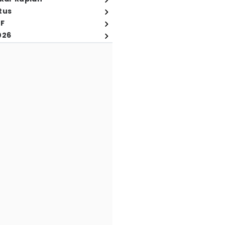
tus
FF
026