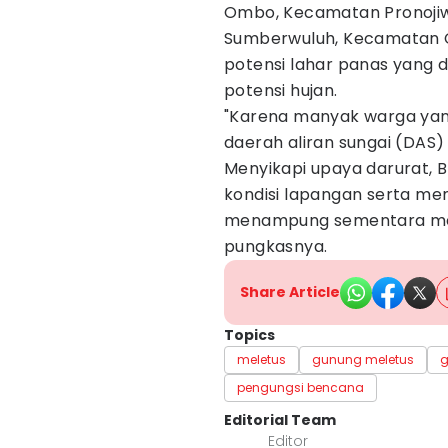
Ombo, Kecamatan Pronojiwo
Sumberwuluh, Kecamatan C
potensi lahar panas yang d
potensi hujan.
"Karena manyak warga yan
daerah aliran sungai (DAS) 
Menyikapi upaya darurat,
kondisi lapangan serta me
menampung sementara mer
pungkasnya.
Share Article
Topics
meletus
gunung meletus
g
pengungsi bencana
Editorial Team
Editor