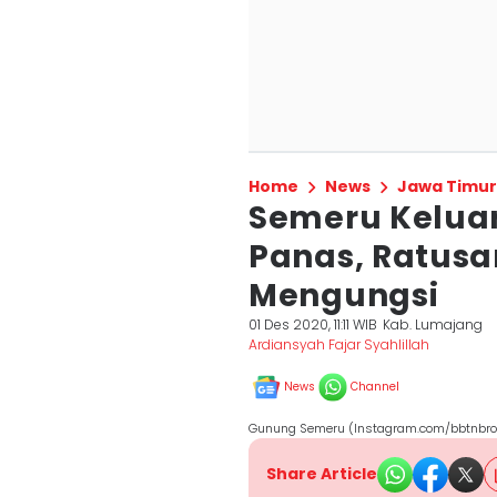
Home
News
Jawa Timur
Semeru Kelua
Panas, Ratus
Mengungsi
01 Des 2020, 11:11 WIB
Kab. Lumajang
Ardiansyah Fajar Syahlillah
News
Channel
Gunung Semeru (Instagram.com/bbtnbr
Share Article