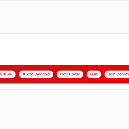
DENESIA
#LokalBerdaya
Profil Dokter
Quiz
Join Comm