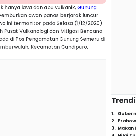
k hanya lava dan abu vulkanik,
Gunung
yemburkan awan panas berjarak luncur
wa ini termonitor pada Selasa (1/12/2020)
oleh Pusat Vulkanologi dan Mitigasi Bencana
ada di Pos Pengamatan Gunung Semeru di
Sumberwuluh, Kecamatan Candipuro,
Trendi
1
.
Gubern
2
.
Prabow
3
.
Makan B
4
.
Nilai T