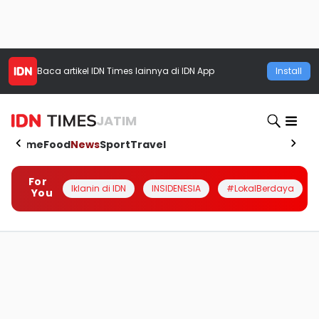
Baca artikel
IDN Times
lainnya di IDN App
Install
JATIM
Home
Food
News
Sport
Travel
For
Iklanin di IDN
INSIDENESIA
#LokalBerdaya
You