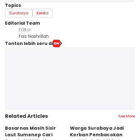
Topics
Surabaya
Kereta
Editorial Team
Editor
Faiz Nashrillah
Tonton lebih seru di
Related Articles
See More
Basarnas Masih Sisir
Warga Surabaya Jadi
E
Laut Sumenep Cari
Korban Pembacokan
B