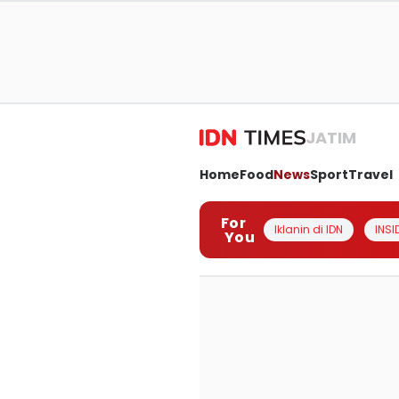
JATIM
Home
Food
News
Sport
Travel
For
Iklanin di IDN
INSI
You