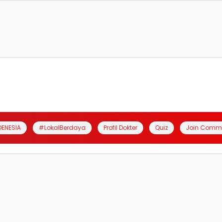
DENESIA
#LokalBerdaya
Profil Dokter
Quiz
Join Comm