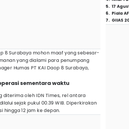
5
.
17 Agus
6
.
Piala A
7
.
GIIAS 2
aop 8 Surabaya mohon maaf yang sebesar-
amanan yang dialami para penumpang
Manager Humas PT KAI Daop 8 Surabaya,
eroperasi sementara waktu
 diterima oleh IDN Times, rel antara
ilalui sejak pukul 00.39 WIB. Diperkirakan
si hingga 12 jam ke depan.