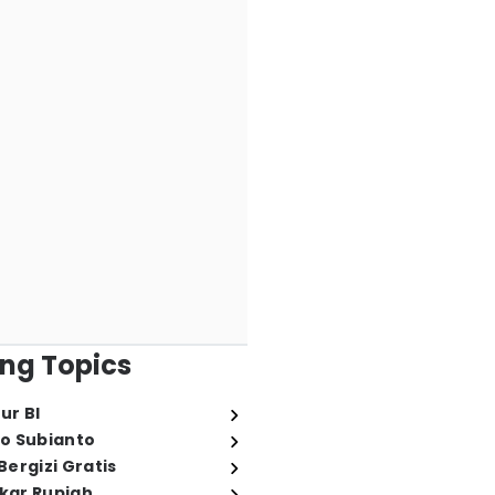
ng Topics
ur BI
o Subianto
ergizi Gratis
ukar Rupiah