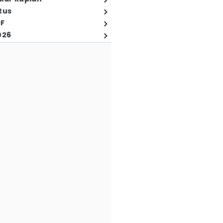
tus
FF
026