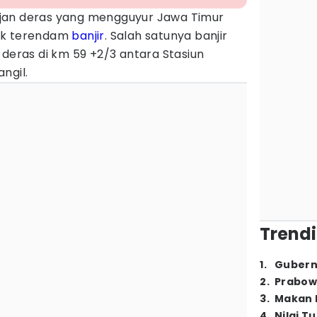
ujan deras yang mengguyur Jawa Timur
ik terendam
banjir
. Salah satunya banjir
 deras di km 59 +2/3 antara Stasiun
ngil.
Trendi
1
.
Gubern
2
.
Prabow
3
.
Makan B
4
.
Nilai T