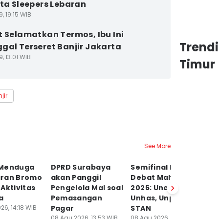
eta Sleepers Lebaran
9, 19:15 WIB
t Selamatkan Termos, Ibu Ini
Trend
gal Terseret Banjir Jakarta
9, 13:01 WIB
Timur
jir
See More
 Menduga
DPRD Surabaya
Semifinal Liga
D
ran Bromo
akan Panggil
Debat Mahasiswa
M
Aktivitas
Pengelola Mal soal
2026: Unej vs
D
a
Pemasangan
Unhas, Unpad vs
M
26, 14:18 WIB
Pagar
STAN
G
08 Agu 2026, 13:53 WIB
08 Agu 2026, 11:12 WIB
K