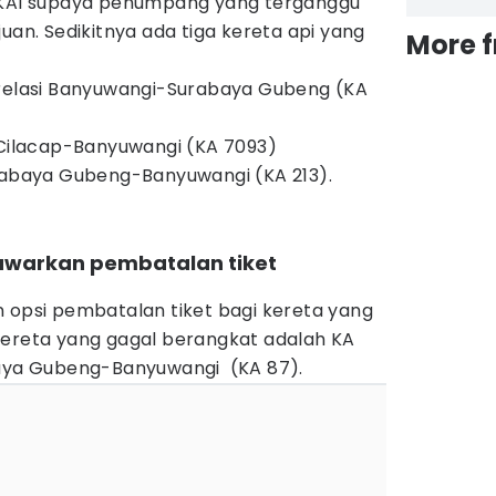
k KAI supaya penumpang yang terganggu
uan. Sedikitnya ada tiga kereta api yang
More 
 relasi Banyuwangi-Surabaya Gubeng (KA
i Cilacap-Banyuwangi (KA 7093)
urabaya Gubeng-Banyuwangi (KA 213).
awarkan pembatalan tiket
n opsi pembatalan tiket bagi kereta yang
kereta yang gagal berangkat adalah KA
baya Gubeng-Banyuwangi (KA 87).