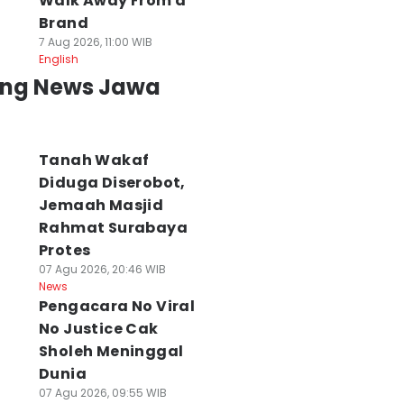
Walk Away From a
Brand
7 Aug 2026, 11:00 WIB
English
ing News Jawa
Tanah Wakaf
Diduga Diserobot,
Jemaah Masjid
Rahmat Surabaya
Protes
07 Agu 2026, 20:46 WIB
News
Pengacara No Viral
ua ABK
Rekam Pencurian
Karhutla Bromo
eninggal Dunia
No Justice Cak
Fasum di
Capai 176 Ha,
iduga
Surabaya, Warga
Gubernur
Sholeh Meninggal
enghidupkan
Bisa Dapat Rp300
Targetkan
Dunia
as Beracun di
Ribu
Rampung Hari ini
07 Agu 2026, 09:55 WIB
apal
08 Agu 2026, 10:08 WIB
08 Agu 2026, 10:07 WI