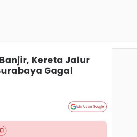
anjir, Kereta Jalur
urabaya Gagal
Add Us on Google