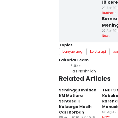
10 Ker
23 Apr 201
Business
Bernia
Mening
27 Apr 201
News
Topics
banyuwangi
kereta api
ban
Editorial Team
Editor
Faiz Nashrillah
Related Articles
Seminggu Insiden
TNBTS
KM Mutiara
Kebaka
Sentosa II,
karena 
Keluarga Masih
Manusi
Cari Korban
08 Agu 20
News
08 Agu 2026, 17:00 WIB