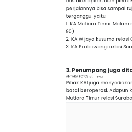
bus diterapkan oleh piha
perjalannya bisa sampai tuj
terganggu, yaitu:
1. KA Mutiara Timur Malam
90)
2. KA Wijaya kusuma relas
3. KA Probowangi relasi S
3. Penumpang juga dit
ANTARA FOTO/Istimewa
Pihak KAI juga menyediaka
batal beroperasi. Adapun 
Mutiara Timur relasi Sura