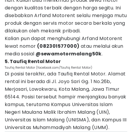
hari. Kalian bisa menikmati produk sewa motor
dengan kualitas terbaik dengan harga segitu. Ini
disebabkan Arfand Motorent selalu menjaga mutu
produk dengan servis motor secara berkala yang
dilakukan oleh mekanik pribadi.
Kalian pun dapat menghubungi Arfand Motorent
lewat nomor
(082301577000)
atau melalui akun
media sosial
@sewamotormalang50k
.
5. Taufiq Rental Motor
Taufiq Rental Motor (facebook.com/Taufiq Rental Motor)
Di posisi terakhir, ada Taufiq Rental Motor. Alamat
rental ini berada di Jl. Joyo Sari Gg. 1 No.26b,
Merjosari, Lowokwaru, Kota Malang, Jawa Timur
65144. Posisi tersebut hampir menjangkau banyak
kampus, terutama Kampus Universitas Islam
Negeri Maulana Malik Ibrahim Malang (UIN),
Universitas Islam Malang (UNISMA), dan Kampus III
Universitas Muhammadiyah Malang (UMM).