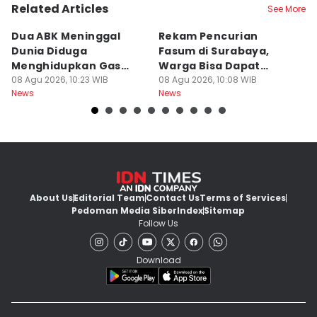
Related Articles
See More
Dua ABK Meninggal
Rekam Pencurian
K
Dunia Diduga
Fasum di Surabaya,
1
Menghidupkan Gas
Warga Bisa Dapat
T
Beracun di Kapal
08 Agu 2026, 10:23 WIB
Rp300 Ribu
08 Agu 2026, 10:08 WIB
Ha
08
News
News
Ne
About Us
Editorial Team
Contact Us
Terms of Services
Pedoman Media Siber
Index
Sitemap
Follow Us
Download