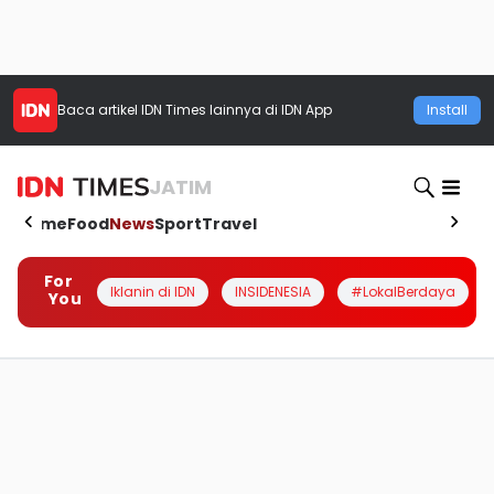
Baca artikel
IDN Times
lainnya di IDN App
Install
JATIM
Home
Food
News
Sport
Travel
For
Iklanin di IDN
INSIDENESIA
#LokalBerdaya
You