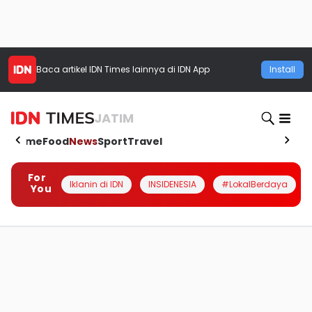
Baca artikel
IDN Times
lainnya di IDN App
Install
JATIM
Home
Food
News
Sport
Travel
For
Iklanin di IDN
INSIDENESIA
#LokalBerdaya
You