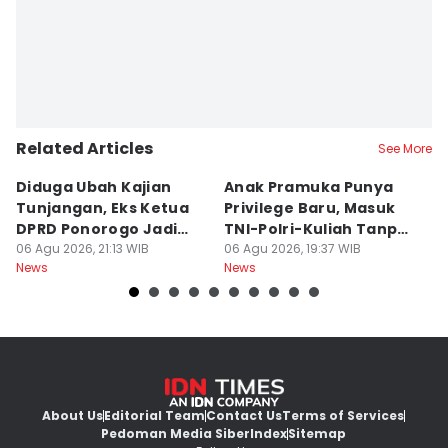
Related Articles
See More
Diduga Ubah Kajian
Anak Pramuka Punya
B
Tunjangan, Eks Ketua
Privilege Baru, Masuk
S
DPRD Ponorogo Jadi
TNI-Polri-Kuliah Tanpa
K
Tersangka
06 Agu 2026, 21:13 WIB
Tes
06 Agu 2026, 19:37 WIB
06
News
News
Ne
About Us
Editorial Team
Contact Us
Terms of Services
Pedoman Media Siber
Index
Sitemap