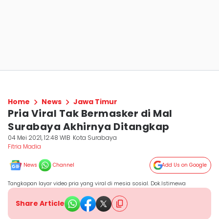
Home
News
Jawa Timur
Pria Viral Tak Bermasker di Mal
Surabaya Akhirnya Ditangkap
04 Mei 2021, 12:48 WIB
Kota Surabaya
Fitria Madia
News
Channel
Add Us on Google
Tangkapan layar video pria yang viral di mesia sosial. Dok.Istimewa
Share Article