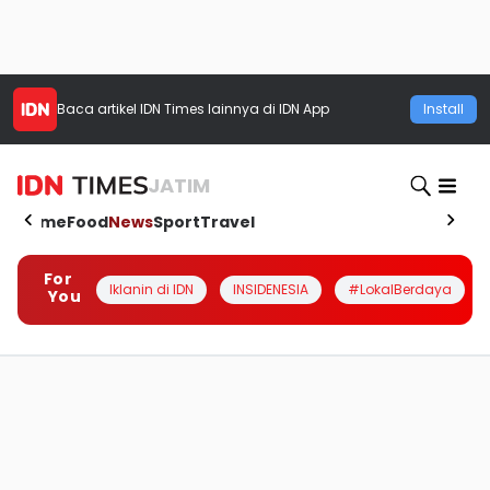
Baca artikel
IDN Times
lainnya di IDN App
Install
JATIM
Home
Food
News
Sport
Travel
For
Iklanin di IDN
INSIDENESIA
#LokalBerdaya
You