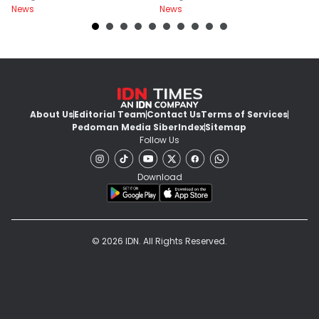
News
News
Ne
About Us
Editorial Team
Contact Us
Terms of Services
Pedoman Media Siber
Index
Sitemap
Follow Us
Download
© 2026 IDN. All Rights Reserved.