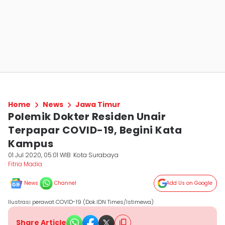
Home
News
Jawa Timur
Polemik Dokter Residen Unair
Terpapar COVID-19, Begini Kata
Kampus
01 Jul 2020, 05:01 WIB
Kota Surabaya
Fitria Madia
News
Channel
Add Us on Google
Ilustrasi perawat COVID-19 (Dok.IDN Times/Istimewa)
Share Article