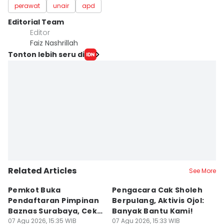
perawat
unair
apd
Editorial Team
Editor
Faiz Nashrillah
Tonton lebih seru di
Related Articles
See More
Pemkot Buka
Pengacara Cak Sholeh
B
Pendaftaran Pimpinan
Berpulang, Aktivis Ojol:
M
Baznas Surabaya, Cek
Banyak Bantu Kami!
D
Syaratnya
07 Agu 2026, 15:35 WIB
07 Agu 2026, 15:33 WIB
G
07