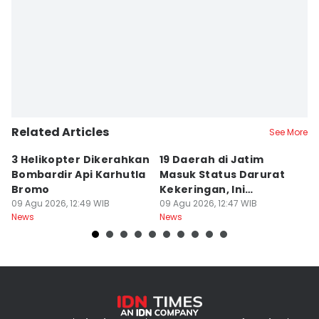
Related Articles
See More
3 Helikopter Dikerahkan
19 Daerah di Jatim
P
Bombardir Api Karhutla
Masuk Status Darurat
T
Bromo
Kekeringan, Ini
Ka
09 Agu 2026, 12:49 WIB
Daftarnya
09 Agu 2026, 12:47 WIB
T
09
News
News
Ne