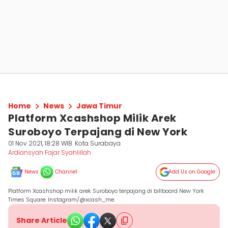
Home
News
Jawa Timur
Platform Xcashshop Milik Arek
Suroboyo Terpajang di New York
01 Nov 2021, 18:28 WIB
Kota Surabaya
Ardiansyah Fajar Syahlillah
News
Channel
Add Us on Google
Platform Xcashshop milik arek Suroboyo terpajang di billboard New York
Times Square. Instagram/@xcash_me.
Share Article