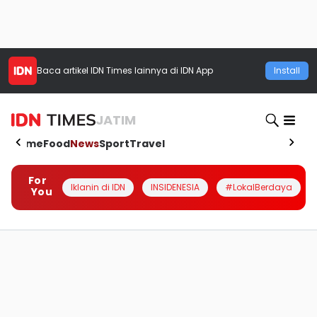
Baca artikel
IDN Times
lainnya di IDN App
Install
JATIM
Home
Food
News
Sport
Travel
For
Iklanin di IDN
INSIDENESIA
#LokalBerdaya
You