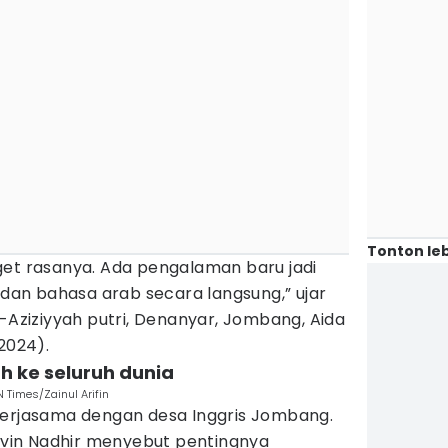
Tonton leb
get rasanya. Ada pengalaman baru jadi
s dan bahasa arab secara langsung,” ujar
l-Aziziyyah putri, Denanyar, Jombang, Aida
/2024).
h ke seluruh dunia
N Times/Zainul Arifin
kerjasama dengan desa Inggris Jombang.
 Avin Nadhir menyebut pentingnya