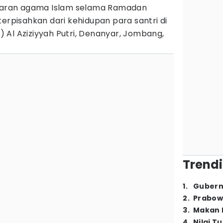
ajaran agama Islam selama Ramadan
terpisahkan dari kehidupan para santri di
 Al Aziziyyah Putri, Denanyar, Jombang,
Trendi
1
.
Gubern
2
.
Prabow
3
.
Makan B
4
.
Nilai T