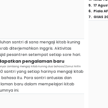
5
.
17 Agus
6
.
Piala A
7
.
GIIAS 2
luhan santri di sana mengaji kitab kuning
rab diterjemahkan Inggris. Aktivitas
asjid pesantren setempat setiap sore hari.
ndapatkan pengalaman baru
nanyar Jombang mengaji kitab kuning dua bahasa/Zainul Arifin
 santri yang setiap harinya mengaji kitab
ahasa itu. Para santri antusias dan
aman baru dalam mempelajari kitab
mnya ini.