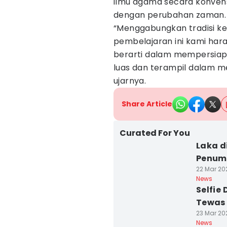
ilmu agama secara konvens
dengan perubahan zaman.
“Menggabungkan tradisi kei
pembelajaran ini kami har
berarti dalam mempersia
luas dan terampil dalam m
ujarnya.
Share Article
Curated For You
Laka 
Penum
22 Mar 20
News
Selfie
Tewas
23 Mar 20
News