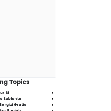
ng Topics
ur BI
o Subianto
ergizi Gratis
ukar Rupiah