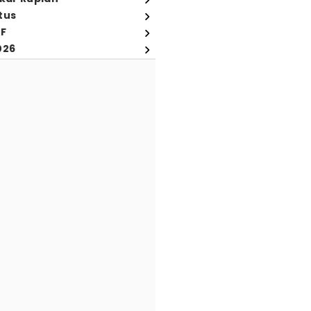
tus
FF
026