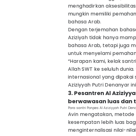
menghadirkan aksesibilita
mungkin memiliki pemahama
bahasa Arab.
Dengan terjemahan bahasa 
Aziziyah tidak hanya mam
bahasa Arab, tetapi juga
untuk menyelami pemaham
“Harapan kami, kelak san
Allah SWT ke seluluh dunia
internasional yang dipakai s
Aziziyyah Putri Denanyar 
3. Pesantren Al Aziziyy
berwawasan luas dan 
Para santri Ponpes Al Aziziyyah Putri De
Avin mengatakan, metode
kesempatan lebih luas bag
menginternalisasi nilai-ni