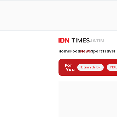
JATIM
Home
Food
News
Sport
Travel
For
Iklanin di IDN
INSI
You