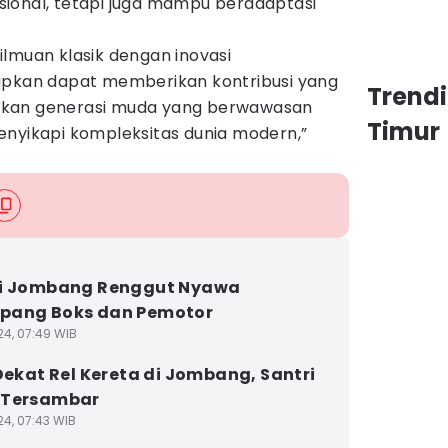
ional, tetapi juga mampu beradaptasi
lmuan klasik dengan inovasi
apkan dapat memberikan kontribusi yang
Trend
pkan generasi muda yang berwawasan
Timur
enyikapi kompleksitas dunia modern,”
di Jombang Renggut Nyawa
pang Boks dan Pemotor
24, 07:49 WIB
 Dekat Rel Kereta di Jombang, Santri
 Tersambar
24, 07:43 WIB