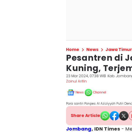
Home
News
Jawa Timur
Pesantren di 
Kuning, Terje
23 Mar 2024, 07:38 WIB
Kab. Jomban
Zainul Arifin
News
Channel
Para santri Ponpes Al Aziziyyah Putri De
Share Article
Jombang
, IDN Times
- Men