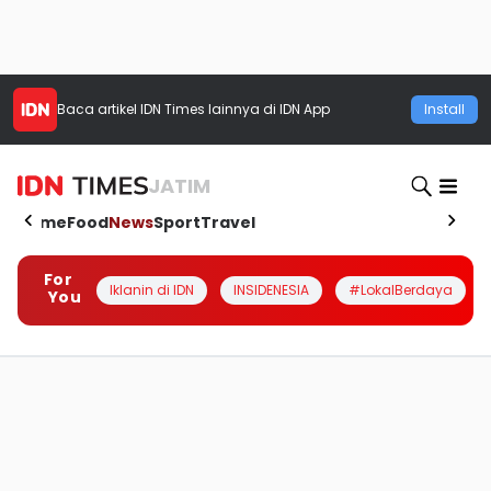
Baca artikel
IDN Times
lainnya di IDN App
Install
JATIM
Home
Food
News
Sport
Travel
For
Iklanin di IDN
INSIDENESIA
#LokalBerdaya
You