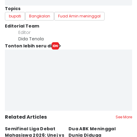
Topics
bupati
Bangkalan
Fuad Amin meninggal
Editorial Team
Editor
Dida Tenola
Tonton lebih seru di
Related Articles
See More
Semifinal Liga Debat
Dua ABK Meninggal
R
Mahasiswa 2026: Unej vs
Dunia Diduga
F