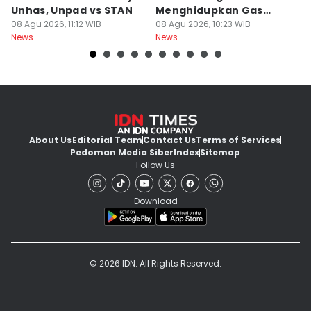
Unhas, Unpad vs STAN
Menghidupkan Gas
W
08 Agu 2026, 11:12 WIB
Beracun di Kapal
08 Agu 2026, 10:23 WIB
R
08
News
News
Ne
About Us
Editorial Team
Contact Us
Terms of Services
Pedoman Media Siber
Index
Sitemap
Follow Us
Download
© 2026 IDN. All Rights Reserved.