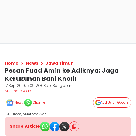
Home
News
Jawa Timur
Pesan Fuad Amin ke Adiknya: Jaga
Kerukunan Bani Kholil
17 Sep 2019, 17:09 WIB
Kab. Bangkalan
Musthofa Aldo
News
Channel
Add Us on Google
IDN Times/Musthofa Aldo
Share Article