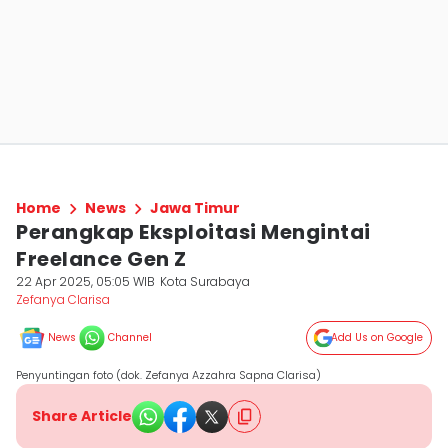
Home
News
Jawa Timur
Perangkap Eksploitasi Mengintai
Freelance Gen Z
22 Apr 2025, 05:05 WIB
Kota Surabaya
Zefanya Clarisa
News
Channel
Add Us on Google
Penyuntingan foto (dok. Zefanya Azzahra Sapna Clarisa)
Share Article