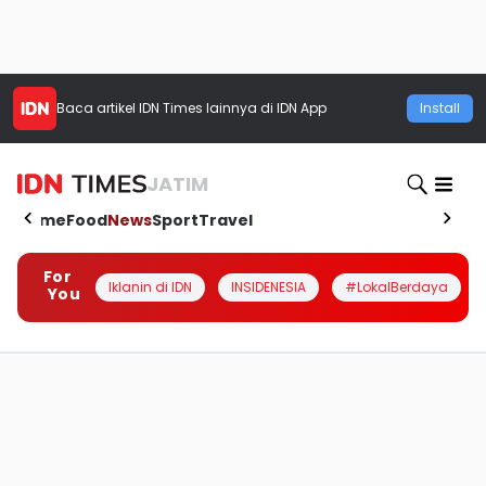
Baca artikel
IDN Times
lainnya di IDN App
Install
JATIM
Home
Food
News
Sport
Travel
For
Iklanin di IDN
INSIDENESIA
#LokalBerdaya
You