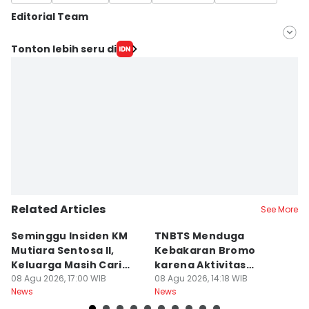
Editorial Team
Editor
Tonton lebih seru di
Aria Hamzah
Editor
Zumrotul Abidin
Related Articles
See More
Seminggu Insiden KM
TNBTS Menduga
D
Mutiara Sentosa II,
Kebakaran Bromo
P
Keluarga Masih Cari
karena Aktivitas
s
Korban
08 Agu 2026, 17:00 WIB
Manusia
08 Agu 2026, 14:18 WIB
08
News
News
Ne