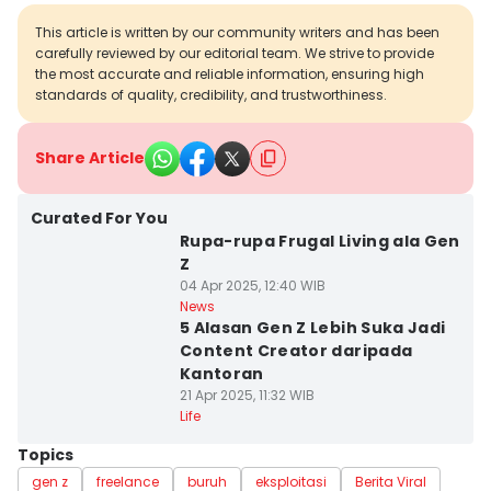
This article is written by our community writers and has been
carefully reviewed by our editorial team. We strive to provide
the most accurate and reliable information, ensuring high
standards of quality, credibility, and trustworthiness.
Share Article
Curated For You
Rupa-rupa Frugal Living ala Gen
Z
04 Apr 2025, 12:40 WIB
News
5 Alasan Gen Z Lebih Suka Jadi
Content Creator daripada
Kantoran
21 Apr 2025, 11:32 WIB
Life
Topics
gen z
freelance
buruh
eksploitasi
Berita Viral