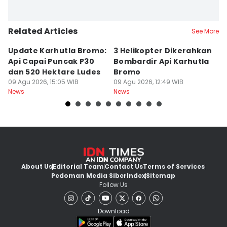
Related Articles
See More
Update Karhutla Bromo:
3 Helikopter Dikerahkan
1
Api Capai Puncak P30
Bombardir Api Karhutla
M
dan 520 Hektare Ludes
Bromo
K
09 Agu 2026, 15:05 WIB
09 Agu 2026, 12:49 WIB
D
09
News
News
Ne
About Us
Editorial Team
Contact Us
Terms of Services
Pedoman Media Siber
Index
Sitemap
Follow Us
Download