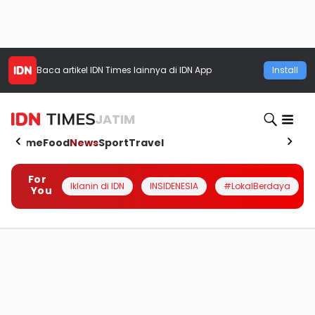
Baca artikel
IDN Times
lainnya di IDN App
Install
JATIM
Home
Food
News
Sport
Travel
For
Iklanin di IDN
INSIDENESIA
#LokalBerdaya
You