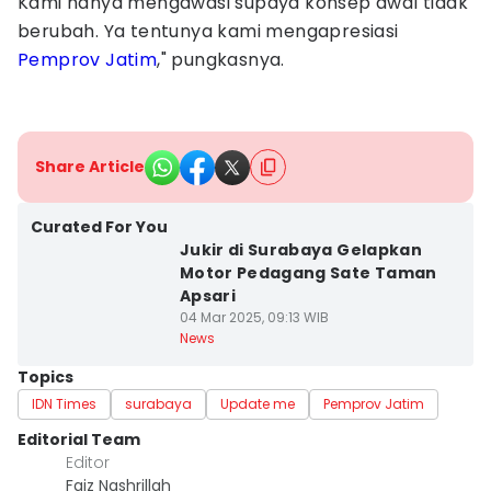
Kami hanya mengawasi supaya konsep awal tidak
berubah. Ya tentunya kami mengapresiasi
Pemprov Jatim
," pungkasnya.
Share Article
Curated For You
Jukir di Surabaya Gelapkan
Motor Pedagang Sate Taman
Apsari
04 Mar 2025, 09:13 WIB
News
Topics
IDN Times
surabaya
Update me
Pemprov Jatim
Editorial Team
Editor
Faiz Nashrillah