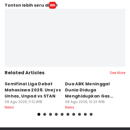
Tonton lebih seru di
Related Articles
See More
Semifinal Liga Debat
Dua ABK Meninggal
R
Mahasiswa 2026: Unej vs
Dunia Diduga
F
Unhas, Unpad vs STAN
Menghidupkan Gas
W
08 Agu 2026, 11:12 WIB
Beracun di Kapal
08 Agu 2026, 10:23 WIB
R
08
News
News
Ne