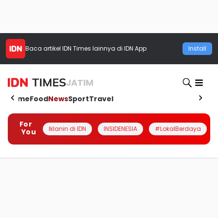
Baca artikel
IDN Times
lainnya di IDN App
Install
JATIM
Home
Food
News
Sport
Travel
For
Iklanin di IDN
INSIDENESIA
#LokalBerdaya
You