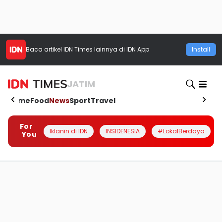
Baca artikel
IDN Times
lainnya di IDN App
Install
JATIM
Home
Food
News
Sport
Travel
For
Iklanin di IDN
INSIDENESIA
#LokalBerdaya
You