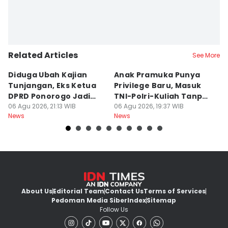
Related Articles
See More
Diduga Ubah Kajian
Anak Pramuka Punya
B
Tunjangan, Eks Ketua
Privilege Baru, Masuk
S
DPRD Ponorogo Jadi
TNI-Polri-Kuliah Tanpa
K
Tersangka
06 Agu 2026, 21:13 WIB
Tes
06 Agu 2026, 19:37 WIB
06
News
News
Ne
About Us
Editorial Team
Contact Us
Terms of Services
Pedoman Media Siber
Index
Sitemap
Follow Us