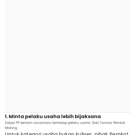
1. Minta pelaku usaha lebih bijaksana
Satpol PP berikan sosialisasi terhadap pelaku usaha. Dok/ Humas Pemkot
Malang
Untuk kategori usaha bukan kuliner, pihak Pemkot