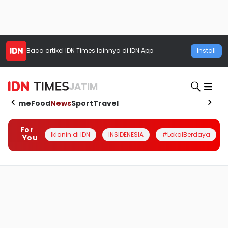
Baca artikel
IDN Times
lainnya di IDN App
Install
JATIM
Home
Food
News
Sport
Travel
For
Iklanin di IDN
INSIDENESIA
#LokalBerdaya
You