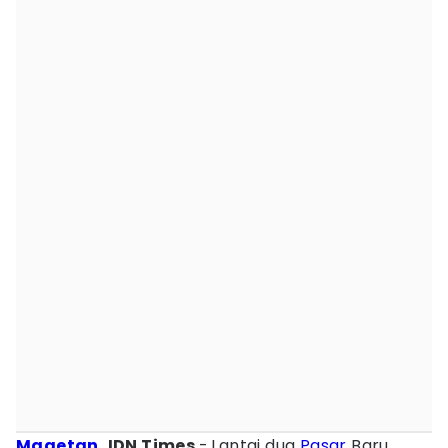
Magetan
, IDN Times
-
Lantai dua
Pasar
Baru