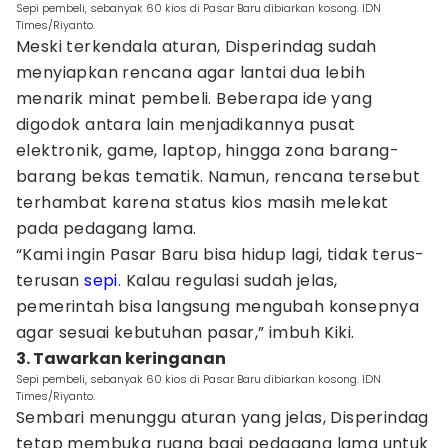
Sepi pembeli, sebanyak 60 kios di Pasar Baru dibiarkan kosong. IDN
Times/Riyanto.
Meski terkendala aturan, Disperindag sudah
menyiapkan rencana agar lantai dua lebih
menarik minat pembeli. Beberapa ide yang
digodok antara lain menjadikannya pusat
elektronik, game, laptop, hingga zona barang-
barang bekas tematik. Namun, rencana tersebut
terhambat karena status kios masih melekat
pada pedagang lama.
“Kami ingin Pasar Baru bisa hidup lagi, tidak terus-
terusan
sepi
. Kalau regulasi sudah jelas,
pemerintah bisa langsung mengubah konsepnya
agar sesuai kebutuhan pasar,” imbuh Kiki.
3. Tawarkan keringanan
Sepi pembeli, sebanyak 60 kios di Pasar Baru dibiarkan kosong. IDN
Times/Riyanto.
Sembari menunggu aturan yang jelas, Disperindag
tetap membuka ruang bagi pedagang lama untuk