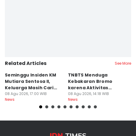
Related Articles
See More
Seminggu Insiden KM
TNBTS Menduga
D
Mutiara Sentosa II,
Kebakaran Bromo
P
Keluarga Masih Cari
karena Aktivitas
s
Korban
08 Agu 2026, 17:00 WIB
Manusia
08 Agu 2026, 14:18 WIB
08
News
News
Ne