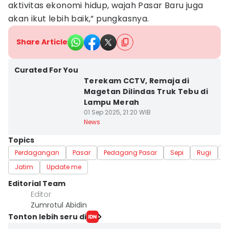
aktivitas ekonomi hidup, wajah Pasar Baru juga
akan ikut lebih baik,” pungkasnya.
Share Article
Curated For You
Terekam CCTV, Remaja di
Magetan Dilindas Truk Tebu di
Lampu Merah
01 Sep 2025, 21:20 WIB
News
Topics
Perdagangan
Pasar
Pedagang Pasar
Sepi
Rugi
M
Jatim
Update me
Editorial Team
Editor
Zumrotul Abidin
Tonton lebih seru di