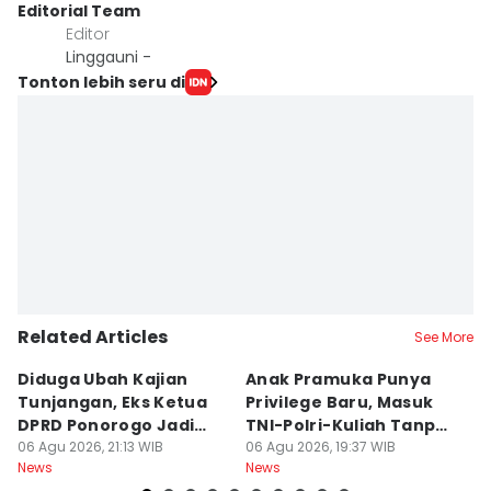
Editorial Team
Editor
Linggauni -
Tonton lebih seru di
Related Articles
See More
Diduga Ubah Kajian
Anak Pramuka Punya
B
Tunjangan, Eks Ketua
Privilege Baru, Masuk
S
DPRD Ponorogo Jadi
TNI-Polri-Kuliah Tanpa
K
Tersangka
06 Agu 2026, 21:13 WIB
Tes
06 Agu 2026, 19:37 WIB
06
News
News
Ne