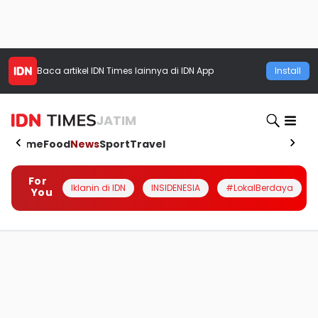
Baca artikel
IDN Times
lainnya di IDN App
Install
JATIM
Home
Food
News
Sport
Travel
For
Iklanin di IDN
INSIDENESIA
#LokalBerdaya
You