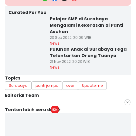
Curated For You
Pelajar SMP di Surabaya
Mengalami Kekerasan di Panti
Asuhan
23 Sep 2022, 20:09 WIB
News
Puluhan Anak di Surabaya Tega
Telantarkan Orang Tuanya
21 Nov 2022, 20:23 WIB
News
Topics
Surabaya
panti jompo
over
Update me
Editorial Team
Editor
Tonton lebih seru di
Khusnul Hasana
Editor
Zumrotul Abidin