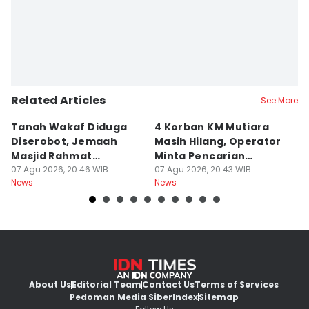
Related Articles
See More
Tanah Wakaf Diduga
4 Korban KM Mutiara
K
Diserobot, Jemaah
Masih Hilang, Operator
C
Masjid Rahmat
Minta Pencarian
H
Surabaya Protes
07 Agu 2026, 20:46 WIB
Dilanjut
07 Agu 2026, 20:43 WIB
07
News
News
Ne
About Us
Editorial Team
Contact Us
Terms of Services
Pedoman Media Siber
Index
Sitemap