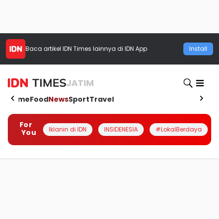
Baca artikel
IDN Times
lainnya di IDN App
Install
JATIM
Home
Food
News
Sport
Travel
For
Iklanin di IDN
INSIDENESIA
#LokalBerdaya
You