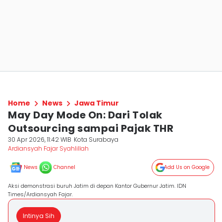
Home
News
Jawa Timur
May Day Mode On: Dari Tolak
Outsourcing sampai Pajak THR
30 Apr 2026, 11:42 WIB
Kota Surabaya
Ardiansyah Fajar Syahlillah
News
Channel
Add Us on Google
Aksi demonstrasi buruh Jatim di depan Kantor Gubernur Jatim. IDN
Times/Ardiansyah Fajar.
Intinya Sih