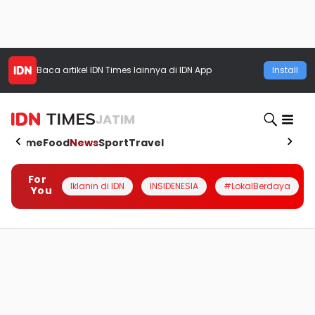
Baca artikel
IDN Times
lainnya di IDN App
Install
JATIM
Home
Food
News
Sport
Travel
For
Iklanin di IDN
INSIDENESIA
#LokalBerdaya
You