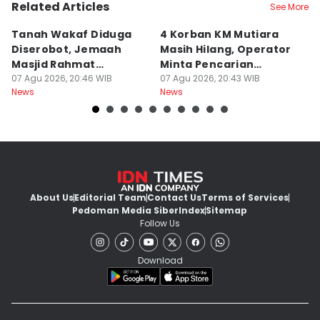
Related Articles
See More
Tanah Wakaf Diduga
4 Korban KM Mutiara
K
Diserobot, Jemaah
Masih Hilang, Operator
C
Masjid Rahmat
Minta Pencarian
H
Surabaya Protes
07 Agu 2026, 20:46 WIB
Dilanjut
07 Agu 2026, 20:43 WIB
07
News
News
Ne
About Us
Editorial Team
Contact Us
Terms of Services
Pedoman Media Siber
Index
Sitemap
Follow Us
Download