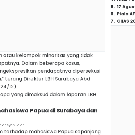
5
.
17 Agus
6
.
Piala A
7
.
GIIAS 2
 atau kelompok minoritas yang tidak
patnya. Dalam beberapa kasus,
gekspresikan pendapatnya dipersekusi
,” terang Direktur LBH Surabaya Abd
24/12).
 apa yang dimaksud dalam laporan LBH
 mahasiswa Papua di Surabaya dan
diansyah Fajar
um terhadap mahasiswa Papua sepanjang