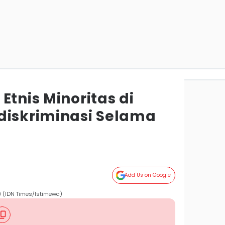
Etnis Minoritas di
diskriminasi Selama
Add Us on Google
(IDN Times/Istimewa)