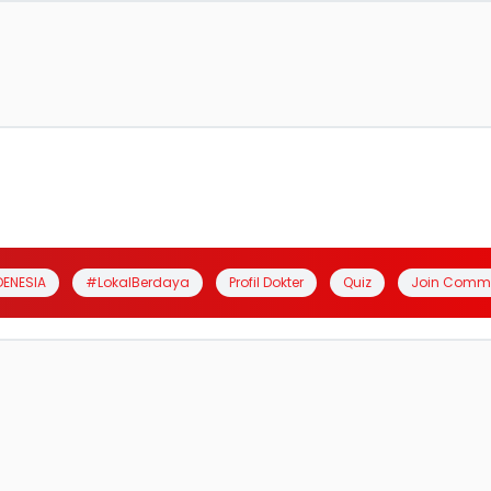
DENESIA
#LokalBerdaya
Profil Dokter
Quiz
Join Comm