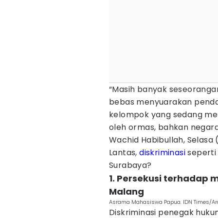
“Masih banyak seseorangan
bebas menyuarakan penda
kelompok yang sedang men
oleh ormas, bahkan negara
Wachid Habibullah, Selasa (
Lantas,
diskriminasi
seperti
Surabaya?
1. Persekusi terhadap
Malang
Asrama Mahasiswa Papua. IDN Times/Ar
Diskriminasi penegak huk