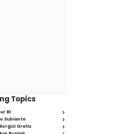
ng Topics
ur BI
o Subianto
ergizi Gratis
ukar Rupiah