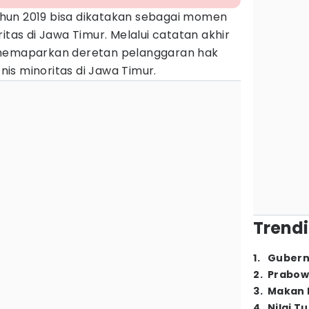
hun 2019 bisa dikatakan sebagai momen
itas di Jawa Timur. Melalui catatan akhir
 memaparkan deretan pelanggaran hak
tnis minoritas di Jawa Timur.
Trendi
1
.
Gubern
2
.
Prabow
3
.
Makan B
4
.
Nilai T