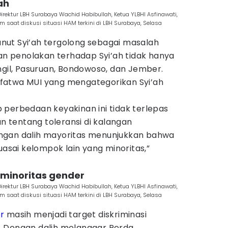
ah
: Direktur LBH Surabaya Wachid Habibullah, Ketua YLBHI Asfinawati,
saat diskusi situasi HAM terkini di LBH Surabaya, Selasa
ut Syi’ah tergolong sebagai masalah
tan penolakan terhadap Syi’ah tidak hanya
ngil, Pasuruan, Bondowoso, dan Jember.
fatwa MUI yang mengategorikan Syi’ah
 perbedaan keyakinan ini tidak terlepas
tentang toleransi di kalangan
ngan dalih mayoritas menunjukkan bahwa
ai kelompok lain yang minoritas,”
s minoritas gender
: Direktur LBH Surabaya Wachid Habibullah, Ketua YLBHI Asfinawati,
saat diskusi situasi HAM terkini di LBH Surabaya, Selasa
r
masih menjadi target diskriminasi
. Dengan dalih melanggar Perda