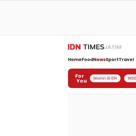
JATIM
Home
Food
News
Sport
Travel
For
Iklanin di IDN
INSI
You