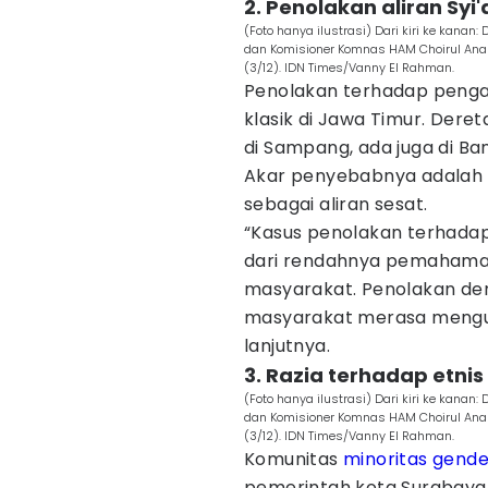
2. Penolakan aliran Syi'
(Foto hanya ilustrasi) Dari kiri ke kanan
dan Komisioner Komnas HAM Choirul Anam 
(3/12). IDN Times/Vanny El Rahman.
Penolakan terhadap pengan
klasik di Jawa Timur. Dere
di Sampang, ada juga di Ba
Akar penyebabnya adalah 
sebagai aliran sesat.
“Kasus penolakan terhadap
dari rendahnya pemahaman 
masyarakat. Penolakan de
masyarakat merasa menguas
lanjutnya.
3. Razia terhadap etni
(Foto hanya ilustrasi) Dari kiri ke kanan
dan Komisioner Komnas HAM Choirul Anam 
(3/12). IDN Times/Vanny El Rahman.
Komunitas
minoritas gende
pemerintah kota Surabaya