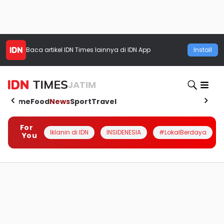
Baca artikel
IDN Times
lainnya di IDN App
Install
JATIM
Home
Food
News
Sport
Travel
For
Iklanin di IDN
INSIDENESIA
#LokalBerdaya
You