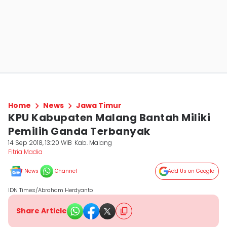
Home
News
Jawa Timur
KPU Kabupaten Malang Bantah Miliki
Pemilih Ganda Terbanyak
14 Sep 2018, 13:20 WIB
Kab. Malang
Fitria Madia
News
Channel
Add Us on Google
IDN Times/Abraham Herdyanto
Share Article