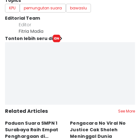
Topics
KPU
pemungutan suara
bawaslu
Editorial Team
Editor
Fitria Madia
Tonton lebih seru di
Related Articles
See More
Paduan Suara SMPN 1
Pengacara No Viral No
D
Surabaya Raih Empat
Justice Cak Sholeh
M
Penghargaan di
Meninggal Dunia
u