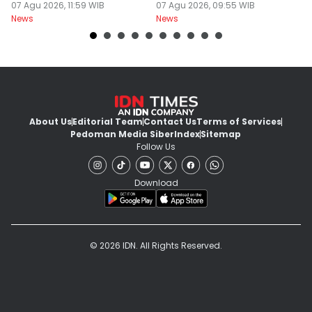
Thailand
07 Agu 2026, 11:59 WIB
07 Agu 2026, 09:55 WIB
07
News
News
Ne
About Us
Editorial Team
Contact Us
Terms of Services
Pedoman Media Siber
Index
Sitemap
Follow Us
Download
© 2026 IDN. All Rights Reserved.