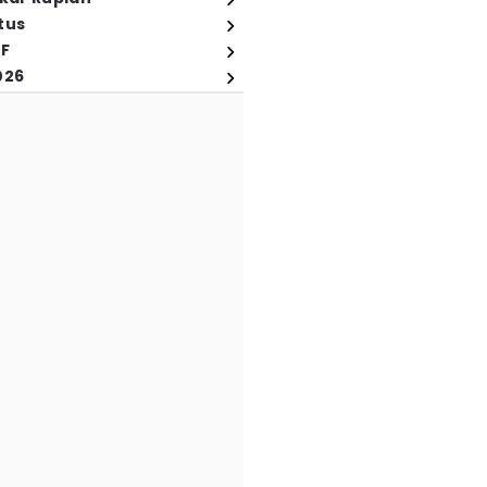
tus
FF
026