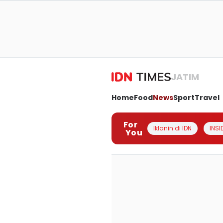
JATIM
Home
Food
News
Sport
Travel
For
Iklanin di IDN
INSI
You