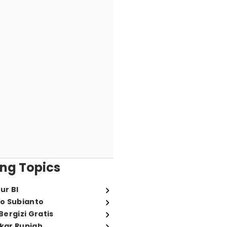
ng Topics
ur BI
o Subianto
ergizi Gratis
ukar Rupiah