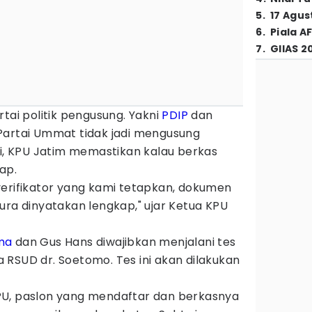
5
.
17 Agus
6
.
Piala A
7
.
GIIAS 2
rtai politik pengusung. Yakni
PDIP
dan
Partai Ummat tidak jadi mengusung
ki, KPU Jatim memastikan kalau berkas
ap.
verifikator yang kami tetapkan, dokumen
ura dinyatakan lengkap," ujar Ketua KPU
ma
dan Gus Hans diwajibkan menjalani tes
RSUD dr. Soetomo. Tes ini akan dilakukan
PU, paslon yang mendaftar dan berkasnya