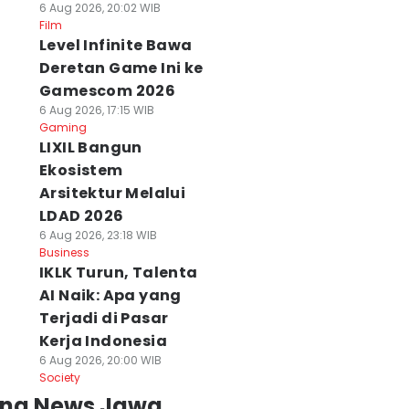
6 Aug 2026, 20:02 WIB
Film
Level Infinite Bawa
Deretan Game Ini ke
Gamescom 2026
6 Aug 2026, 17:15 WIB
Gaming
LIXIL Bangun
Ekosistem
Arsitektur Melalui
LDAD 2026
agis! Ibu di
Kecelakaan di
Musda Demokra
6 Aug 2026, 23:18 WIB
gawi Tewas
Jatim, Jasa
Jatim
Business
iduga Dibunuh
Raharja Bilang
Menggantung,
IKLK Turun, Talenta
nak Kandungnya
Naik, Polda
Pengurus Belum
AI Naik: Apa yang
 Agu 2026, 15:34 WIB
Ngomong Turun
Tentu Aman
Terjadi di Pasar
ws
06 Agu 2026, 14:28 WIB
06 Agu 2026, 13:25 WIB
Kerja Indonesia
News
News
6 Aug 2026, 20:00 WIB
Society
ing News Jawa