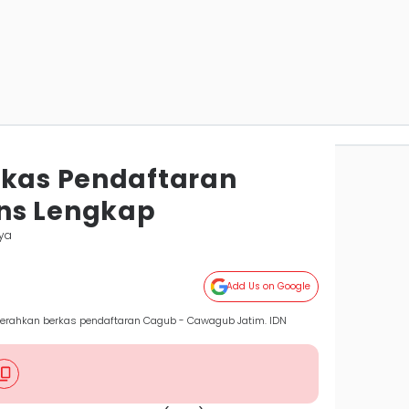
rkas Pendaftaran
ns Lengkap
ya
Add Us on Google
serahkan berkas pendaftaran Cagub - Cawagub Jatim. IDN