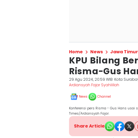
Home
News
Jawa Timur
KPU Bilang Be
Risma-Gus Ha
29 Agu 2024, 20:59 WIB
Kota Suraba
Ardiansyah Fajar Syahlillah
News
Channel
Konferensi pers Risma - Gus Hans usai 
Times/Ardiansyah Fajar.
Share Article