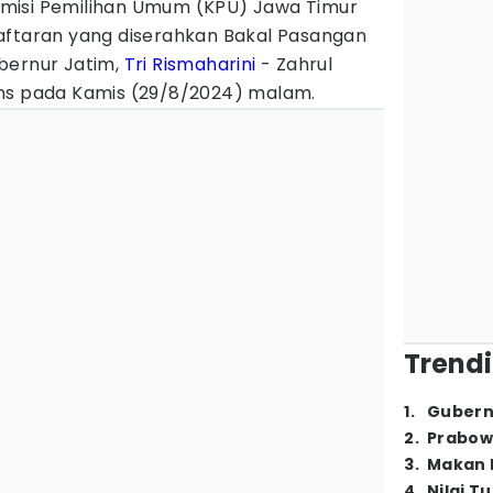
misi Pemilihan Umum (KPU) Jawa Timur
aftaran yang diserahkan Bakal Pasangan
bernur Jatim,
Tri Rismaharini
- Zahrul
ans pada Kamis (29/8/2024) malam.
Trendi
1
.
Gubern
2
.
Prabow
3
.
Makan B
4
.
Nilai T