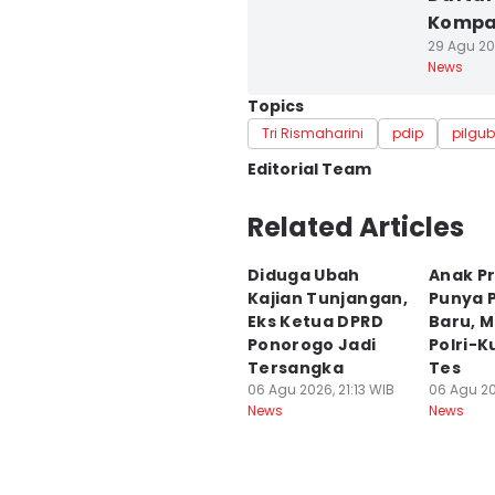
Kompa
29 Agu 20
News
Topics
Tri Rismaharini
pdip
pilgub
Editorial Team
Editor
Related Articles
Ardiansyah Fajar Syahlilla
Diduga Ubah
Anak P
Editor
Kajian Tunjangan,
Punya P
Zumrotul Abidin
Eks Ketua DPRD
Baru, M
Ponorogo Jadi
Polri-K
Tersangka
Tes
06 Agu 2026, 21:13 WIB
06 Agu 20
News
News