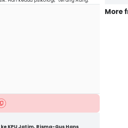
ik. Hari kedua psikologi," terang Aang.
More 
 ke KPU Jatim, Risma-Gus Hans