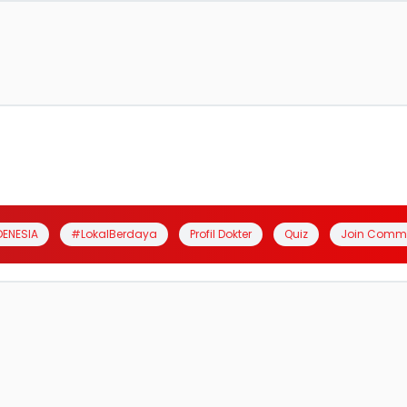
DENESIA
#LokalBerdaya
Profil Dokter
Quiz
Join Comm