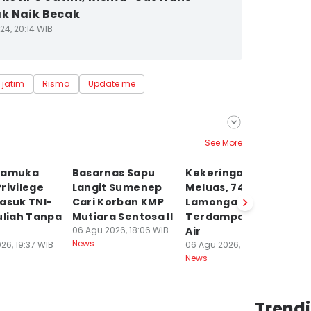
k Naik Becak
24, 20:14 WIB
 jatim
Risma
Update me
See More
h
ramuka
Basarnas Sapu
Kekeringan Mulai
Tr
rivilege
Langit Sumenep
Meluas, 741 KK di
N
asuk TNI-
Cari Korban KMP
Lamongan
D
uliah Tanpa
Mutiara Sentosa II
Terdampak Krisis
A
06 Agu 2026, 18:06 WIB
Air
06
News
Ne
26, 19:37 WIB
06 Agu 2026, 18:05 WIB
News
Trend