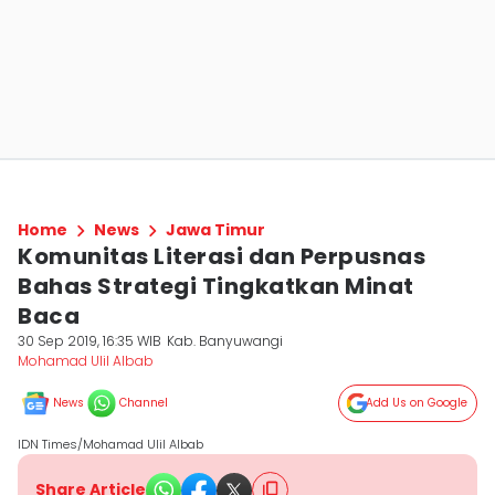
Home
News
Jawa Timur
Komunitas Literasi dan Perpusnas
Bahas Strategi Tingkatkan Minat
Baca
30 Sep 2019, 16:35 WIB
Kab. Banyuwangi
Mohamad Ulil Albab
News
Channel
Add Us on Google
IDN Times/Mohamad Ulil Albab
Share Article