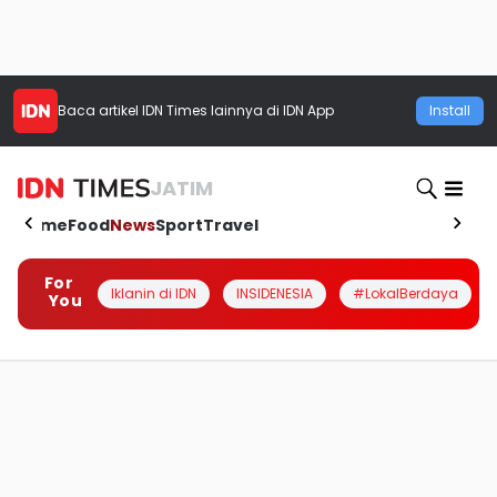
Baca artikel
IDN Times
lainnya di IDN App
Install
JATIM
Home
Food
News
Sport
Travel
For
Iklanin di IDN
INSIDENESIA
#LokalBerdaya
You