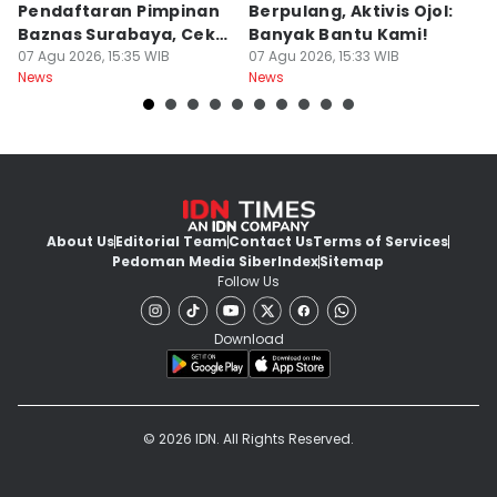
Pendaftaran Pimpinan
Berpulang, Aktivis Ojol:
M
Baznas Surabaya, Cek
Banyak Bantu Kami!
D
Syaratnya
07 Agu 2026, 15:35 WIB
07 Agu 2026, 15:33 WIB
G
07
News
News
Ne
About Us
Editorial Team
Contact Us
Terms of Services
Pedoman Media Siber
Index
Sitemap
Follow Us
Download
© 2026 IDN. All Rights Reserved.