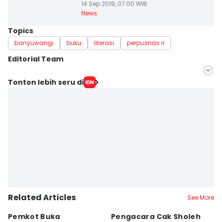
14 Sep 2019, 07:00 WIB
News
Topics
banyuwangi
buku
literasi
perpusnas ri
Editorial Team
Editor
Tonton lebih seru di
Dida Tenola
Editor
Mohamad Ulil Albab
Related Articles
See More
Pemkot Buka
Pengacara Cak Sholeh
B