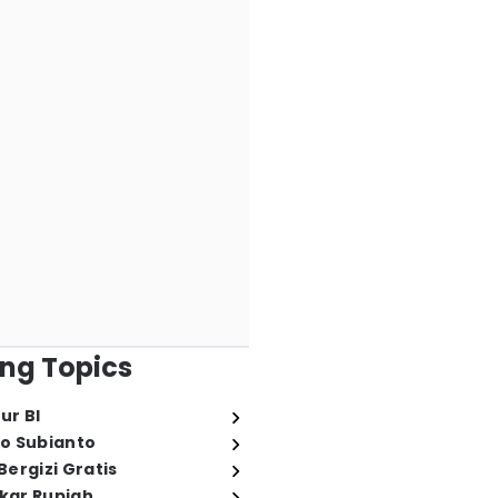
ng Topics
ur BI
o Subianto
ergizi Gratis
ukar Rupiah