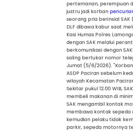
pertemanan, perempuan di
justru jadi korban
pencuria
seorang pria berinsial SAK
DLF dibawa kabur saat me
Kasi Humas Polres Lamonga
dengan SAK melalui peranta
berkomunikasi dengan SAK 
saling bertukar nomor tel
Jumat (5/6/2026). "Korba
ASDP Paciran sebelum ked
wilayah Kecamatan Paciran
Sekitar pukul 12.00 WIB, S
membeli makanan di minim
SAK mengambil kontak moto
membawa kontak sepeda mo
kemudian pelaku tidak kem
parkir, sepeda motornya tel