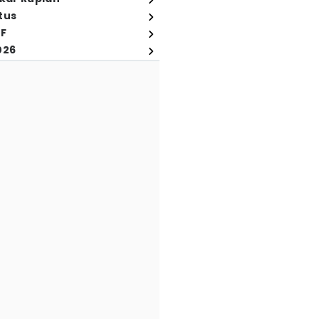
tus
FF
026