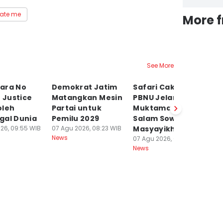
ate me
More 
See More
ara No
Demokrat Jatim
Safari Caketum
B
o Justice
Matangkan Mesin
PBNU Jelang
BP
oleh
Partai untuk
Muktamar, Gus
M
gal Dunia
Pemilu 2029
Salam Sowan
D
26, 09:55 WIB
07 Agu 2026, 08:23 WIB
Masyayikh
P
News
07 Agu 2026, 08:21 WIB
07
News
Ne