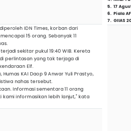
5
.
17 Agus
6
.
Piala A
7
.
GIIAS 2
iperoleh IDN Times, korban dari
mencapai 15 orang. Sebanyak 11
was.
erjadi sekitar pukul 19:40 WIB. Kereta
i perlintasan yang tak terjaga di
endaraan Elf.
s
, Humas KAI Daop 9 Anwar Yuli Prastyo,
tiwa nahas tersebut.
kaan. Informasi sementara 11 orang
 kami informasikan lebih lanjut," kata