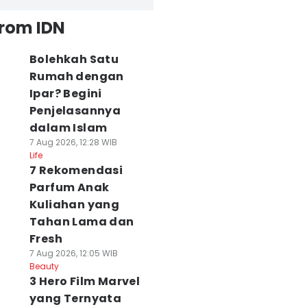
from IDN
Bolehkah Satu
Rumah dengan
Ipar? Begini
Penjelasannya
untut Hina Pasien
Diduga Ubah
Anak Pramuka
dalam Islam
JS, Nakes di
Kajian Tunjangan,
Punya Privilege
7 Aug 2026, 12:28 WIB
alang
Eks Ketua DPRD
Baru, Masuk TNI-
Life
inonaktifkan dari
Ponorogo Jadi
Polri-Kuliah Tan
7 Rekomendasi
uskesmas
Tersangka
Tes
Parfum Anak
 Agu 2026, 08:19 WIB
06 Agu 2026, 21:13 WIB
06 Agu 2026, 19:37 WIB
Kuliahan yang
ws
News
News
Tahan Lama dan
Fresh
7 Aug 2026, 12:05 WIB
Beauty
3 Hero Film Marvel
yang Ternyata