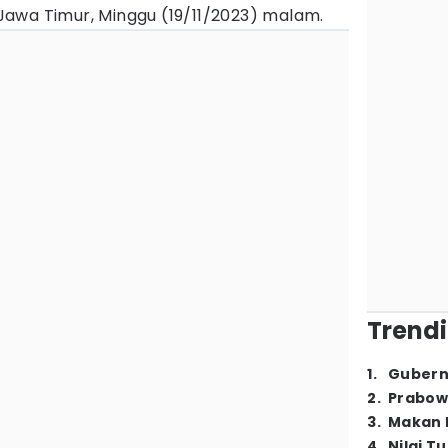
, Jawa Timur, Minggu (19/11/2023) malam.
Trendi
1
.
Gubern
2
.
Prabow
3
.
Makan B
4
.
Nilai T