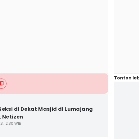
Tonton leb
Seksi di Dekat Masjid di Lumajang
k Netizen
3, 12:30 WIB