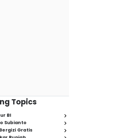
ng Topics
ur BI
o Subianto
ergizi Gratis
ukar Rupiah