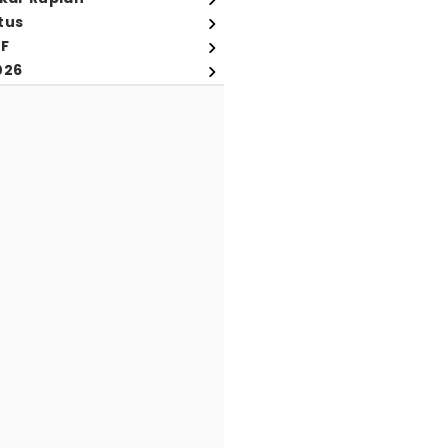
tus
FF
026