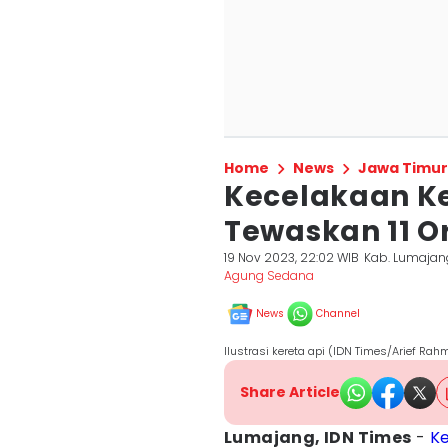
Home
News
Jawa Timur
Kecelakaan Ke
Tewaskan 11 O
19 Nov 2023, 22:02 WIB
Kab. Lumajan
Agung Sedana
News
Channel
Ilustrasi kereta api (IDN Times/Arief Rah
Share Article
Lumajang, IDN Times
-
Ke