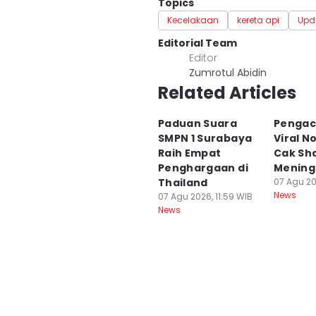
Topics
Kecelakaan
kereta api
Upd
Editorial Team
Editor
Zumrotul Abidin
Related Articles
Paduan Suara
Pengac
SMPN 1 Surabaya
Viral N
Raih Empat
Cak Sh
Penghargaan di
Mening
Thailand
07 Agu 20
News
07 Agu 2026, 11:59 WIB
News