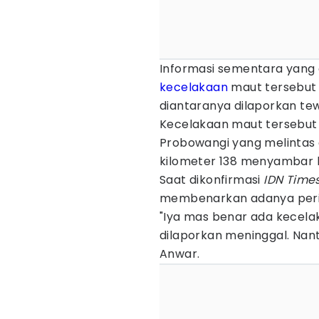
Informasi sementara yang d
kecelakaan
maut tersebut 
diantaranya dilaporkan te
Kecelakaan maut tersebut t
Probowangi yang melintas d
kilometer 138 menyambar k
Saat dikonfirmasi
IDN Time
membenarkan adanya peris
"Iya mas benar ada kecela
dilaporkan meninggal. Nanti
Anwar.