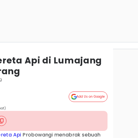
reta Api di Lumajang
rang
g
Add Us on Google
mat)
reta Api
Probowangi menabrak sebuah