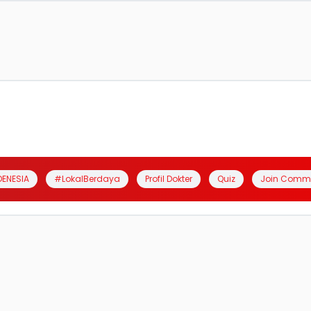
DENESIA
#LokalBerdaya
Profil Dokter
Quiz
Join Comm