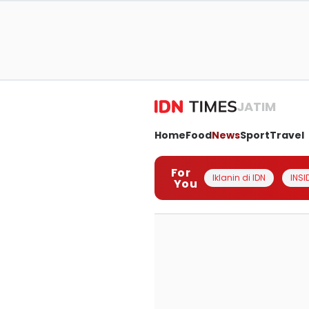
JATIM
Home
Food
News
Sport
Travel
For
Iklanin di IDN
INSI
You