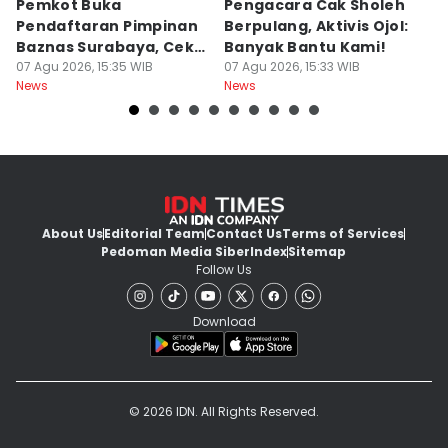
Pemkot Buka
Pengacara Cak Sholeh
B
Pendaftaran Pimpinan
Berpulang, Aktivis Ojol:
M
Baznas Surabaya, Cek
Banyak Bantu Kami!
D
Syaratnya
07 Agu 2026, 15:35 WIB
07 Agu 2026, 15:33 WIB
G
07
News
News
Ne
About Us
Editorial Team
Contact Us
Terms of Services
Pedoman Media Siber
Index
Sitemap
Follow Us
Download
© 2026 IDN. All Rights Reserved.