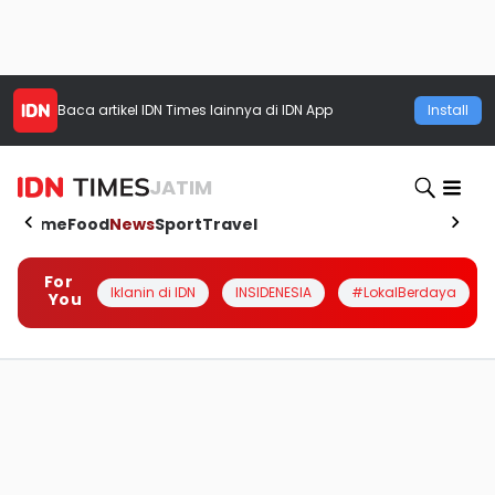
Baca artikel
IDN Times
lainnya di IDN App
Install
JATIM
Home
Food
News
Sport
Travel
For
Iklanin di IDN
INSIDENESIA
#LokalBerdaya
You