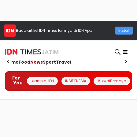
Baca artikel
IDN Times
lainnya di IDN App
Install
JATIM
Home
Food
News
Sport
Travel
For
Iklanin di IDN
INSIDENESIA
#LokalBerdaya
You