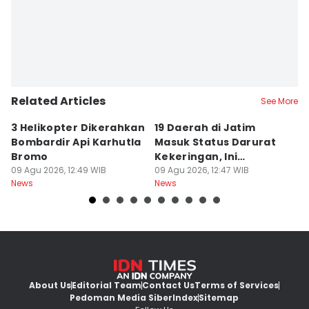
Related Articles
See More
3 Helikopter Dikerahkan
19 Daerah di Jatim
P
Bombardir Api Karhutla
Masuk Status Darurat
T
Bromo
Kekeringan, Ini
Ka
09 Agu 2026, 12:49 WIB
Daftarnya
09 Agu 2026, 12:47 WIB
T
09
News
News
Ne
About Us
Editorial Team
Contact Us
Terms of Services
Pedoman Media Siber
Index
Sitemap