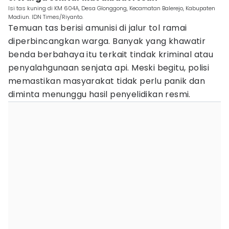
Isi tas kuning di KM 604A, Desa Glonggong, Kecamatan Balerejo, Kabupaten
Madiun. IDN Times/Riyanto.
Temuan tas berisi amunisi di jalur tol ramai
diperbincangkan warga. Banyak yang khawatir
benda berbahaya itu terkait tindak kriminal atau
penyalahgunaan senjata api. Meski begitu, polisi
memastikan masyarakat tidak perlu panik dan
diminta menunggu hasil penyelidikan resmi.