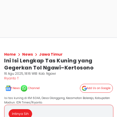
Home
News
Jawa Timur
Ini Isi Lengkap Tas Kuning yang
Gegerkan Tol Ngawi–Kertosono
16 Agu 2025, 18:16 WIB
Kab. Ngawi
Riyanto T
News
Channel
Add Us on Google
Isi tas kuning di KM 604A, Desa Glonggong, Kecamatan Balerejo, Kabupaten
Madiun. IDN Times/Riyanto.
Intinya Sih