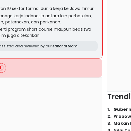
n 10 sektor formal dunia kerja ke Jawa Timur.
enaga kerja Indonesia antara lain perhotelan,
an, peternakan, dan perikanan.
perti program short course maupun beasiswa
tim juga ditekankan.
ssisted and reviewed by our editorial team.
Trendi
1
.
Gubern
2
.
Prabow
3
.
Makan B
4
.
Nilai T