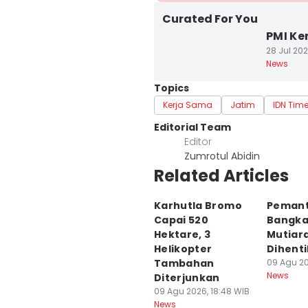
Curated For You
PMI Ke
28 Jul 202
News
Topics
Kerja Sama
Jatim
IDN Tim
Editorial Team
Editor
Zumrotul Abidin
Related Articles
Karhutla Bromo
Peman
Capai 520
Bangka
Hektare, 3
Mutiara
Helikopter
Dihent
Tambahan
09 Agu 20
News
Diterjunkan
09 Agu 2026, 18:48 WIB
News