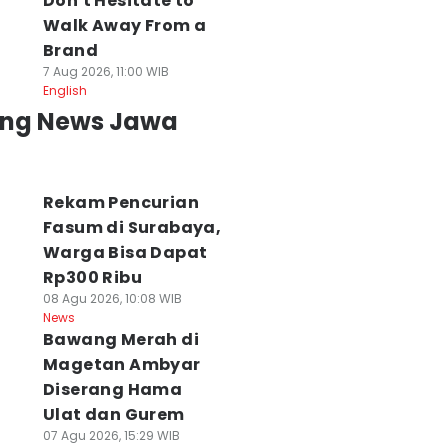
Don't Hesitate to
Walk Away From a
Brand
7 Aug 2026, 11:00 WIB
English
ing News Jawa
Rekam Pencurian
Fasum di Surabaya,
Warga Bisa Dapat
Rp300 Ribu
 Daerah di Jatim
Ponorogo dan
Karhutla Bromo
08 Agu 2026, 10:08 WIB
News
asuk Status
Trenggalek
Belum Padam, 17
Bawang Merah di
arurat
Dilanda Karhutla,
Hektare Ludes
keringan, Ini
11,5 Hektare
Terbakar
Magetan Ambyar
aftarnya
Terbakar
09 Agu 2026, 11:56 WIB
Diserang Hama
News
 Agu 2026, 12:47 WIB
09 Agu 2026, 11:57 WIB
Ulat dan Gurem
ws
News
07 Agu 2026, 15:29 WIB