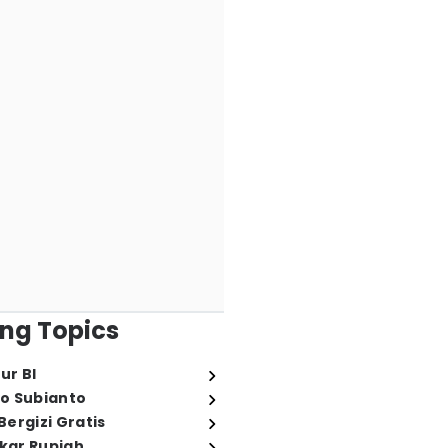
ng Topics
ur BI
o Subianto
ergizi Gratis
ukar Rupiah