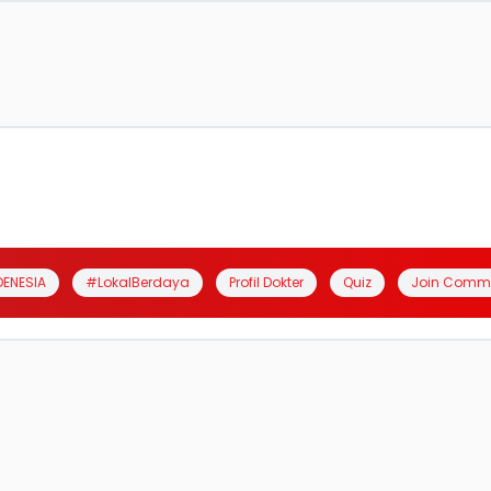
DENESIA
#LokalBerdaya
Profil Dokter
Quiz
Join Comm