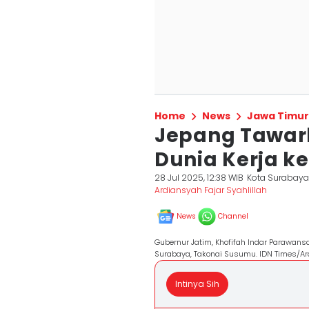
Home
News
Jawa Timur
Jepang Tawark
Dunia Kerja k
28 Jul 2025, 12:38 WIB
Kota Surabay
Ardiansyah Fajar Syahlillah
News
Channel
Gubernur Jatim, Khofifah Indar Parawans
Surabaya, Takonai Susumu. IDN Times/Ar
Intinya Sih