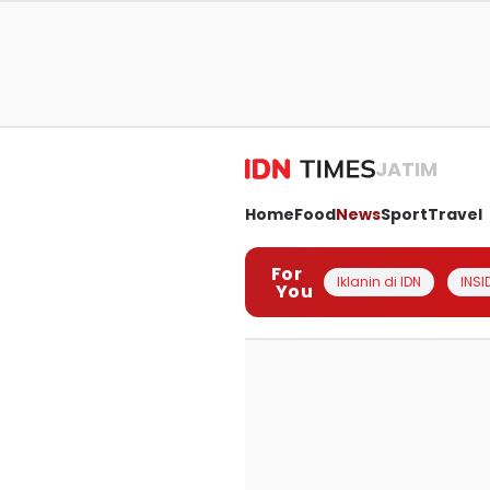
JATIM
Home
Food
News
Sport
Travel
For
Iklanin di IDN
INSI
You