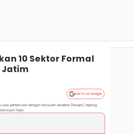
an 10 Sektor Formal
e Jatim
a
Add Us on Google
a usai pertemuan dengan Konsulat Jenderal (Konjen) Jepang
diansyah Fajar.