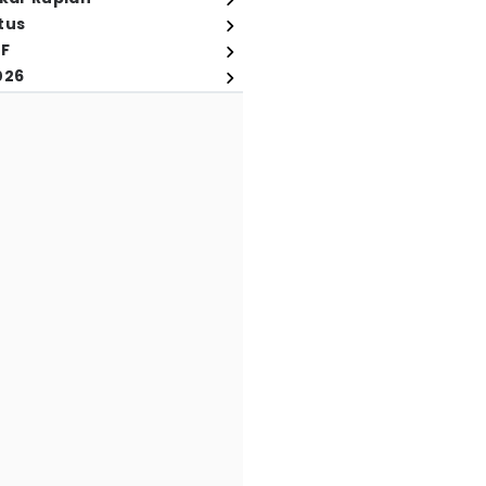
tus
FF
026