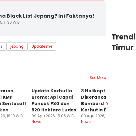
na Black List Jepang? Ini Faktanya!
5, 11:30 WIB
Trend
Timur
es
jepang
Update me
See More
tauan
Update Karhutla
3 Helikopter
19
i KMP
Bromo: Api Capai
Dikerahkan
M
 Sentosa II
Puncak P30 dan
Bombardir Api
D
ikan
520 Hektare Ludes
Karhutla Bromo
Ke
26, 18:19 WIB
09 Agu 2026, 15:05 WIB
09 Agu 2026, 12:49 WIB
D
News
News
09
Ne