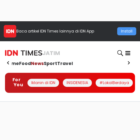
Baca artikel
IDN Times
lainnya di IDN App
Install
JATIM
Home
Food
News
Sport
Travel
For
Iklanin di IDN
INSIDENESIA
#LokalBerdaya
You