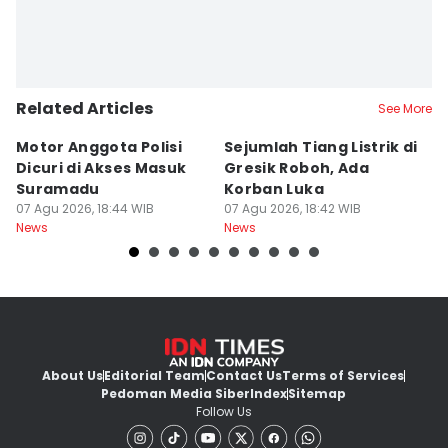
Related Articles
See More
Motor Anggota Polisi
Sejumlah Tiang Listrik di
A
Dicuri di Akses Masuk
Gresik Roboh, Ada
P
Suramadu
Korban Luka
S
07 Agu 2026, 18:44 WIB
07 Agu 2026, 18:42 WIB
K
07
News
News
Ne
About Us
Editorial Team
Contact Us
Terms of Services
Pedoman Media Siber
Index
Sitemap
Follow Us