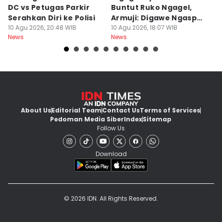
DC vs Petugas Parkir
Buntut Ruko Ngagel,
Se
Serahkan Diri ke Polisi
Armuji: Digawe Ngaspal
T
10 Agu 2026, 20:48 WIB
Ae Poo
10 Agu 2026, 18:07 WIB
N
10
News
News
Ne
About Us
Editorial Team
Contact Us
Terms of Services
Pedoman Media Siber
Index
Sitemap
Follow Us
Download
© 2026 IDN. All Rights Reserved.