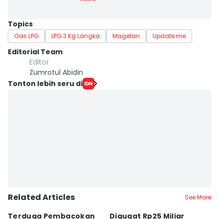
Topics
Gas LPG
LPG 3 Kg Langka
Magetan
Update me
Editorial Team
Editor
Zumrotul Abidin
Tonton lebih seru di
Related Articles
See More
Terduga Pembacokan
Digugat Rp25 Miliar
K