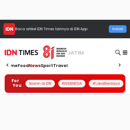
Baca artikel
IDN Times
lainnya di IDN App
Install
JATIM
Home
Food
News
Sport
Travel
For
Iklanin di IDN
INSIDENESIA
#LokalBerdaya
You