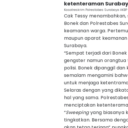
ketenteraman Suraba
Kasatreskrim Polrestabes Surabaya AKBP 
Cak Tessy menambahkan, s
Bonek dan Polrestabes S
keamanan warga. Pertemua
maupun aparat keamanan 
Surabaya.
“Sempat terjadi dari Bone
gengster namun orangtua 
polisi. Bonek dipanggil d
semalam mengamini bahwa
untuk menjaga ketentraman
Selaras dengan yang dikat
hal yang sama. Polrestabe
menciptakan ketenterama
“
Sweeping
yang biasanya k
tingkatkan. Bersama deng
akan tetap terjaga” pungk