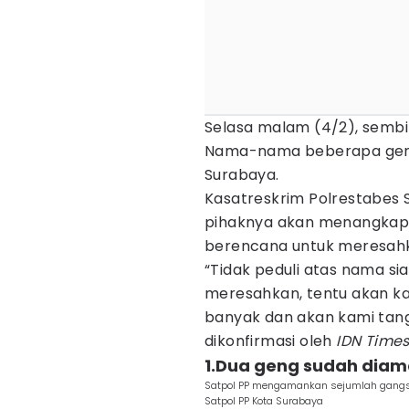
Selasa malam (4/2), sembi
Nama-nama beberapa geng 
Surabaya.
Kasatreskrim Polrestabes
pihaknya akan menangkap 
berencana untuk meresah
“Tidak peduli atas nama s
meresahkan, tentu akan k
banyak dan akan kami tanga
dikonfirmasi oleh
IDN Time
1.Dua geng sudah dia
Satpol PP mengamankan sejumlah gangst
Satpol PP Kota Surabaya