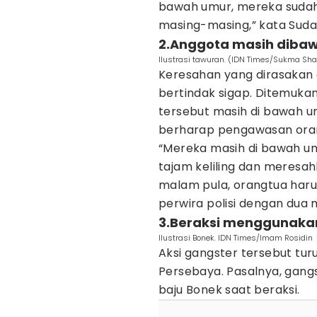
bawah umur, mereka sudah
masing-masing,” kata Suda
2.Anggota masih diba
Ilustrasi tawuran. (IDN Times/Sukma Sha
Keresahan yang dirasaka
bertindak sigap. Ditemuka
tersebut masih di bawah u
berharap pengawasan orang
“Mereka masih di bawah um
tajam keliling dan meresa
malam pula, orangtua haru
perwira polisi dengan dua 
3.Beraksi menggunakan
Ilustrasi Bonek. IDN Times/Imam Rosidin
Aksi gangster tersebut tu
Persebaya. Pasalnya, gang
baju Bonek saat beraksi.