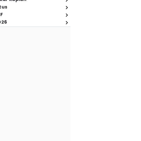
tus
FF
026