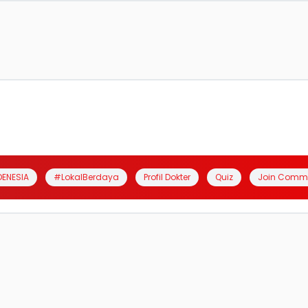
DENESIA
#LokalBerdaya
Profil Dokter
Quiz
Join Comm