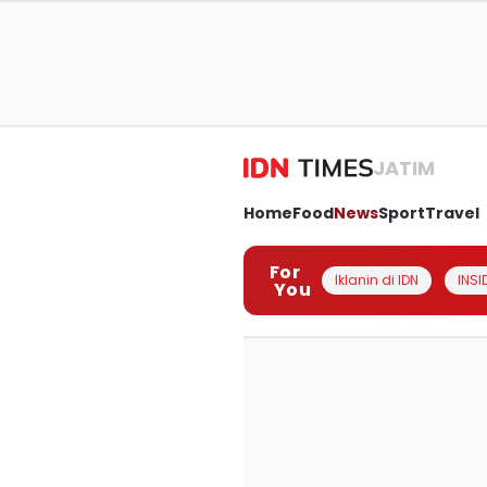
JATIM
Home
Food
News
Sport
Travel
For
Iklanin di IDN
INSI
You