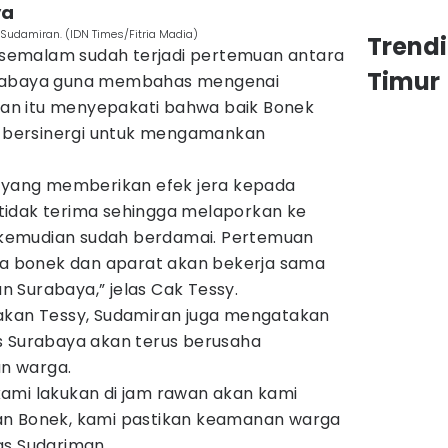
ya
Sudamiran. (IDN Times/Fitria Madia)
Trend
emalam sudah terjadi pertemuan antara
Timur
urabaya guna membahas mengenai
n itu menyepakati bahwa baik Bonek
bersinergi untuk mengamankan
k yang memberikan efek jera kepada
tidak terima sehingga melaporkan ke
an kemudian sudah berdamai. Pertemuan
 bonek dan aparat akan bekerja sama
 Surabaya,” jelas Cak Tessy.
akan Tessy, Sudamiran juga mengatakan
s Surabaya akan terus berusaha
n warga.
ami lakukan di jam rawan akan kami
an Bonek, kami pastikan keamanan warga
as Sudariman.