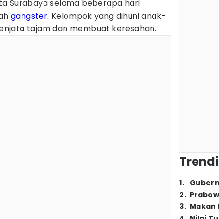
ta Surabaya selama beberapa hari
lah
gangster
. Kelompok yang dihuni anak-
enjata tajam dan membuat keresahan.
Trendi
1
.
Gubern
2
.
Prabow
3
.
Makan B
4
.
Nilai T