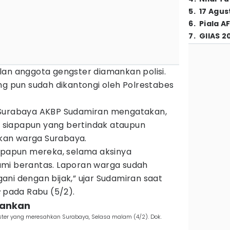
5
.
17 Agus
6
.
Piala A
7
.
GIIAS 2
lan anggota gengster diamankan polisi.
pun sudah dikantongi oleh Polrestabes
 Surabaya AKBP Sudamiran mengatakan,
siapapun yang bertindak ataupun
kan warga Surabaya.
iapapun mereka, selama aksinya
ami berantas. Laporan warga sudah
ni dengan bijak,” ujar Sudamiran saat
s
pada Rabu (5/2).
mankan
er yang meresahkan Surabaya, Selasa malam (4/2). Dok.