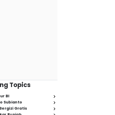
ng Topics
ur BI
o Subianto
ergizi Gratis
ukar Rupiah