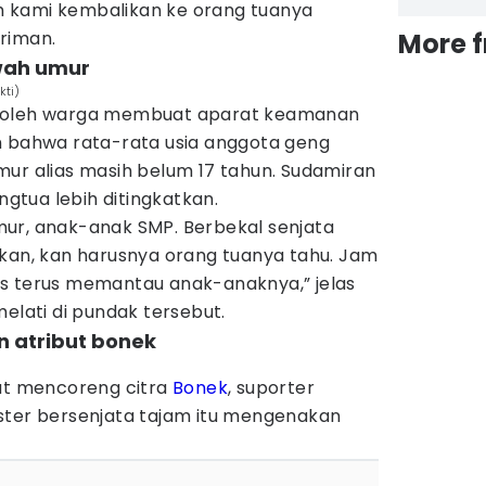
 kami kembalikan ke orang tuanya
riman.
More 
wah umur
kti)
n oleh warga membuat aparat keamanan
n bahwa rata-rata usia anggota geng
mur alias masih belum 17 tahun. Sudamiran
tua lebih ditingkatkan.
ur, anak-anak SMP. Berbekal senjata
hkan, kan harusnya orang tuanya tahu. Jam
s terus memantau anak-anaknya,” jelas
melati di pundak tersebut.
 atribut bonek
rut mencoreng citra
Bonek
, suporter
ster bersenjata tajam itu mengenakan