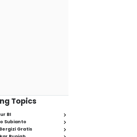
ng Topics
ur BI
o Subianto
ergizi Gratis
ukar Rupiah