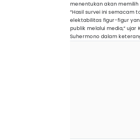
menentukan akan memilih a
“Hasil survei ini semacam t
elektabilitas figur-figur y
publik melalui media,“ uja
Suhermono dalam keteran