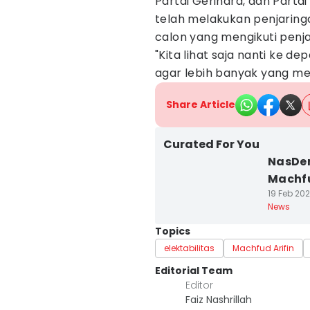
Partai Gerindra, dan Part
telah melakukan penjaring
calon yang mengikuti penja
"Kita lihat saja nanti ke d
agar lebih banyak yang me
Share Article
Curated For You
NasDe
Machfu
19 Feb 202
News
Topics
elektabilitas
Machfud Arifin
Editorial Team
Editor
Faiz Nashrillah