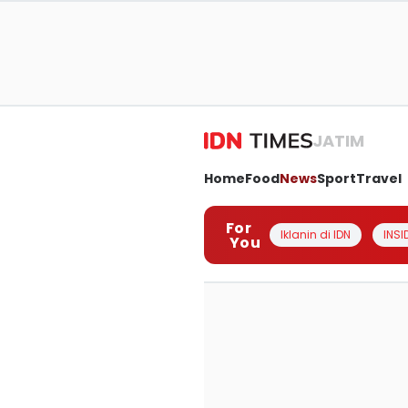
JATIM
Home
Food
News
Sport
Travel
For
Iklanin di IDN
INSI
You