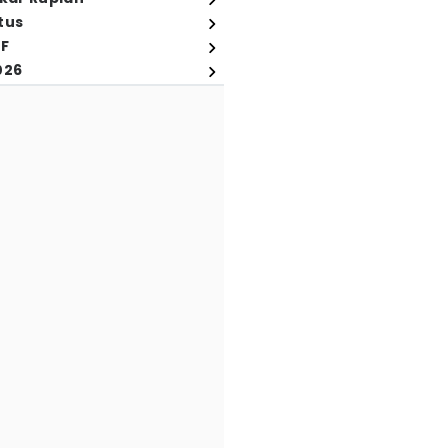
tus
FF
026