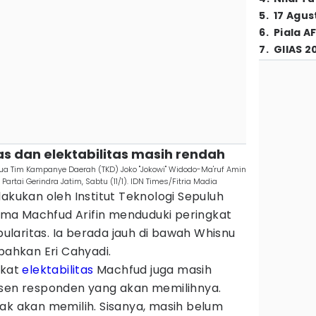
5
.
17 Agus
6
.
Piala A
7
.
GIIAS 2
itas dan elektabilitas masih rendah
ua Tim Kampanye Daerah (TKD) Joko "Jokowi" Widodo-Ma'ruf Amin
Partai Gerindra Jatim, Sabtu (11/1). IDN Times/Fitria Madia
lakukan oleh Institut Teknologi Sepuluh
ma Machfud Arifin menduduki peringkat
laritas. Ia berada jauh di bawah Whisnu
bahkan Eri Cahyadi.
gkat
elektabilitas
Machfud juga masih
rsen responden yang akan memilihnya.
ak akan memilih. Sisanya, masih belum