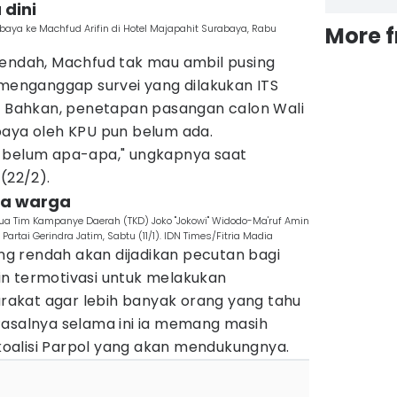
 dini
aya ke Machfud Arifin di Hotel Majapahit Surabaya, Rabu
More 
rendah, Machfud tak mau ambil pusing
 menganggap survei yang dilakukan ITS
l. Bahkan, penetapan pasangan calon Wali
baya oleh KPU pun belum ada.
sih belum apa-apa," ungkapnya saat
(22/2).
apa warga
ua Tim Kampanye Daerah (TKD) Joko "Jokowi" Widodo-Ma'ruf Amin
Partai Gerindra Jatim, Sabtu (11/1). IDN Times/Fitria Madia
yang rendah akan dijadikan pecutan bagi
n termotivasi untuk melakukan
akat agar lebih banyak orang yang tahu
Pasalnya selama ini ia memang masih
oalisi Parpol yang akan mendukungnya.