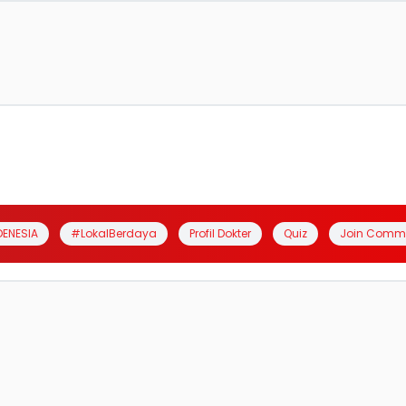
DENESIA
#LokalBerdaya
Profil Dokter
Quiz
Join Comm