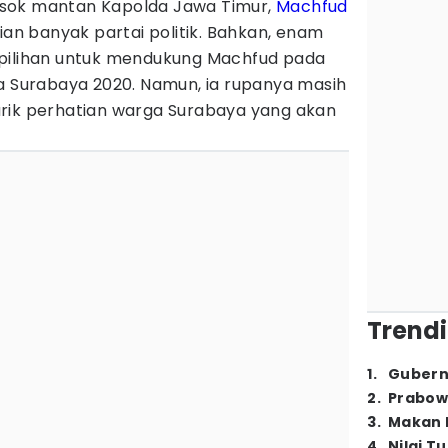
sok mantan Kapolda Jawa Timur,
Machfud
an banyak partai politik. Bahkan, enam
 pilihan untuk mendukung Machfud pada
ta Surabaya 2020. Namun, ia rupanya masih
rik perhatian warga Surabaya yang akan
Trendi
1
.
Gubern
2
.
Prabow
3
.
Makan B
4
.
Nilai T