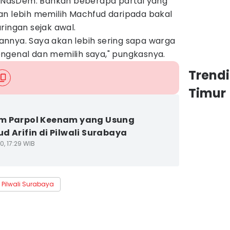
ai NasDem. Bahkan beberapa partai yang
an lebih memilih Machfud daripada bakal
ringan sejak awal.
epannya. Saya akan lebih sering sapa warga
ngenal dan memilih saya," pungkasnya.
Trend
Timur
m Parpol Keenam yang Usung
d Arifin di Pilwali Surabaya
0, 17:29 WIB
Pilwali Surabaya