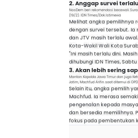
2. Anggap survei terlalu
NasDem beri rekomendasi bacawali Surab
(19/2). IDN Times/Dok.Istimewa
Melihat angka pemilihnya 
dengan survei tersebut. Ia
dan JTV masih terlalu awa
Kota-Wakil Wali Kota Sura
"Ini masih terlalu dini. Ma
dihubungi IDN Times, Sabtu 
3. Akan lebih sering s
Mantan Kapolda Jawa Timur dan juga Ket
Jatim, Machfud Arifin saat ditemui di DPD 
Selain itu, angka pemilih 
Machfud. Ia merasa semaki
pengenalan kepada masyar
dan bersedia memilihnya. 
fokus pada pembentukan k