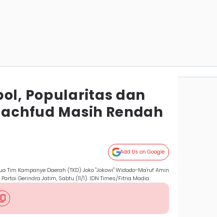
ol, Popularitas dan
 Machfud Masih Rendah
Add Us on Google
ua Tim Kampanye Daerah (TKD) Joko "Jokowi" Widodo-Ma'ruf Amin
Partai Gerindra Jatim, Sabtu (11/1). IDN Times/Fitria Madia